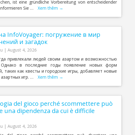
chen, ist eine gründliche Vorbereitung von entscheidender
Informieren Sie …
Xem thêm
→
на InfoVoyager: погружение в мир
ений и загадок
ều
|
August 4, 2026
гда привлекали людей своим азартом и возможностью
 Однако в последние годы появление новых форм
й, таких как квесты и городские игры, добавляет новые
 азартных игр. …
Xem thêm
→
logia del gioco perché scommettere può
e una dipendenza da cui è difficile
ều
|
August 4, 2026