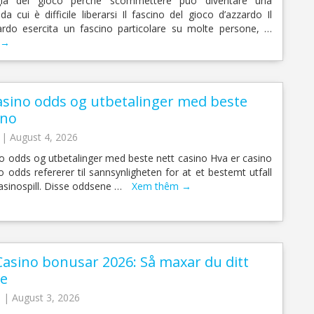
gia del gioco perché scommettere può diventare una
a cui è difficile liberarsi Il fascino del gioco d’azzardo Il
ardo esercita un fascino particolare su molte persone, …
m
→
asino odds og utbetalinger med beste
ino
|
August 4, 2026
o odds og utbetalinger med beste nett casino Hva er casino
 odds refererer til sannsynligheten for at et bestemt utfall
 casinospill. Disse oddsene …
Xem thêm
→
Casino bonusar 2026: Så maxar du ditt
de
u
|
August 3, 2026