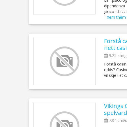
La psicolo
dipendenza d
gioco d’azz
Xem thê
Forstå c
nett cas
9:25 sáng
Forstå casin
odds? Casino
vil skje i et
Vikings 
spelvär
7:04 chiề