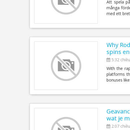
Att spela på
många fördel
med ett bret
Why Rode
spins en
5:32 chiề
With the ra
platforms th
bonuses like
Geavanc
wat je 
2:07 chiề