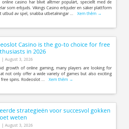
 online casino har blivit alltmer populärt, speciellt med de
ar som erbjuds. Vikings Casino erbjuder en säker plattform
t utbud av spel, snabba utbetalningar …
Xem thêm
→
oslot Casino is the go-to choice for free
thusiasts in 2026
u
|
August 3, 2026
pid growth of online gaming, many players are looking for
at not only offer a wide variety of games but also exciting
 free spins. Rodeoslot …
Xem thêm
→
eerde strategieën voor succesvol gokken
moet weten
u
|
August 3, 2026