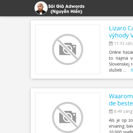
Lizaro C
výhody 
11:33 sán
Online haza
to najmä v
Slovenskej r
služieb …
Waarom k
de best
8:49 sáng
Als je op z
ervaring bi
10.000 spell