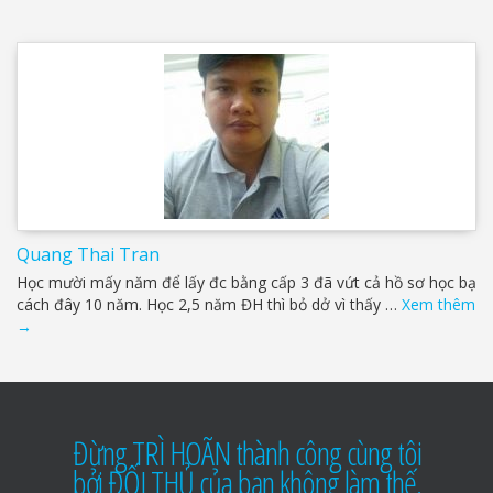
Quang Thai Tran
Học mười mấy năm để lấy đc bằng cấp 3 đã vứt cả hồ sơ học bạ
cách đây 10 năm. Học 2,5 năm ĐH thì bỏ dở vì thấy …
Xem thêm
→
Đừng TRÌ HOÃN thành công cùng tôi
bởi ĐỐI THỦ của bạn không làm thế.