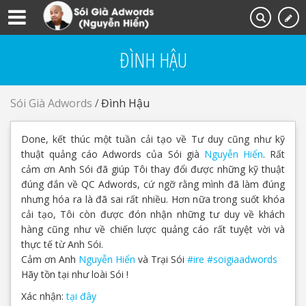
ĐÌNH HẬU
Sói Già Adwords
/
Đình Hậu
Done, kết thúc một tuần cải tạo về Tư duy cũng như kỹ
thuật quảng cáo Adwords của Sói già
Nguyễn Hiển
. Rất
cảm ơn Anh Sói đã giúp Tôi thay đổi được những kỹ thuật
đúng đắn về QC Adwords, cứ ngỡ rằng mình đã làm đúng
nhưng hóa ra là đã sai rất nhiều. Hơn nữa trong suốt khóa
cải tạo, Tôi còn được đón nhận những tư duy về khách
hàng cũng như về chiến lược quảng cáo rất tuyệt vời và
thực tế từ Anh Sói.
Cảm ơn Anh
Nguyễn Hiển
và Trại Sói
#
ire
#
soigiaadwords
Hãy tồn tại như loài Sói !
Xác nhận:
tại đây