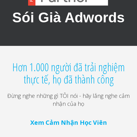
Sói Già Adwords
Hơn 1.000 người đã trải nghiệm
thực tế, họ đã thành công
Đừng nghe những gì TÔI nói - hãy lắng nghe cảm
nhận của họ
Xem Cảm Nhận Học Viên