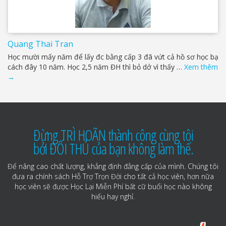
Quang Thai Tran
Học mười mấy năm để lấy đc bằng cấp 3 đã vứt cả hồ sơ học bạ
cách đây 10 năm. Học 2,5 năm ĐH thì bỏ dở vì thấy …
Xem thêm
→
Đừng TRÌ HOÃN thành công cùng tôi
bởi ĐỐI THỦ của bạn không làm thế.
Để nâng cao chất lượng, khẳng định đẳng cấp của mình. Chúng tôi
đưa ra chính sách Hỗ Trợ Trọn Đời cho tất cả học viên, hơn nữa
học viên sẽ được Học Lại Miễn Phí bất cữ buổi học nào không
hiểu hay nghỉ.