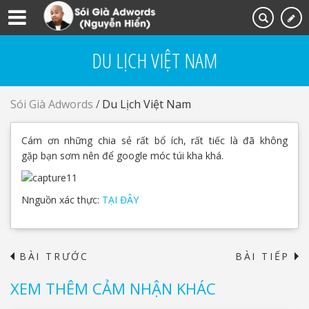
DU LỊCH VIỆT NAM
Sói Già Adwords
/
Du Lịch Việt Nam
Cám ơn những chia sẻ rất bổ ích, rất tiếc là đã không
gặp bạn sơm nên để google móc túi kha khá.
Nnguồn xác thực:
TẠI ĐÂY
BÀI TRƯỚC
BÀI TIẾP
→
XEM THÊM CẢM NHẬN KHÁC