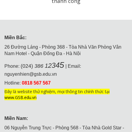
thành công
Miền Bắc:
26 Đường Láng - Phòng 368 - Tòa Nhà Văn Phòng Vân
Nam Hotel - Quận Đống Đa - Hà Nội
5
4
3
2
1
(024)
386
Phone:
| Email:
nguyenhien@gsb.edu.vn
Hotline:
0818 567 567
Đây là website thử nghiệm, mọi thông tin chính thức tại
www.GSB.edu.vn
Miền Nam:
06 Nguyễn Trung Trực - Phòng 568 - Tòa Nhà Gold Star -