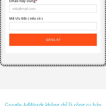
Email Hay Dùng
*
Mã Ưu Đãi ( nếu có )
ĐĂNG KÝ
Google AdWords không chỉ là công cụ bán