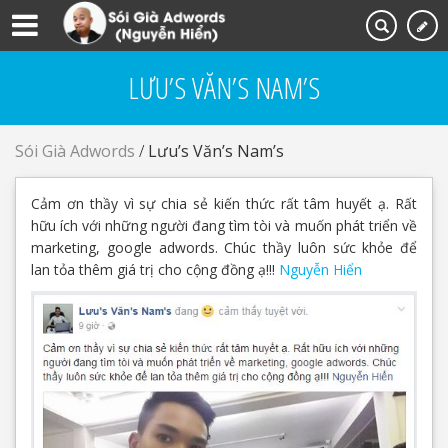
LƯU’S VĂN’S NAM’S
Sói Già Adwords
/
Lưu’s Văn’s Nam’s
Cảm ơn thầy vì sự chia sẻ kiến thức rất tâm huyết ạ. Rất
hữu ích với những người đang tìm tòi và muốn phát triển về
marketing, google adwords. Chúc thầy luôn sức khỏe để
lan tỏa thêm giá trị cho cộng đồng ạ!!!
Nguyễn Hiển