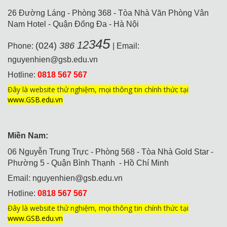
26 Đường Láng - Phòng 368 - Tòa Nhà Văn Phòng Vân
Nam Hotel - Quận Đống Đa - Hà Nội
5
4
3
2
1
(024)
386
Phone:
| Email:
nguyenhien@gsb.edu.vn
Hotline:
0818 567 567
Đây là website thử nghiệm, mọi thông tin chính thức tại
www.GSB.edu.vn
Miền Nam:
06 Nguyễn Trung Trực - Phòng 568 - Tòa Nhà Gold Star -
Phường 5 - Quận Bình Thạnh - Hồ Chí Minh
Email:
nguyenhien@gsb.edu.vn
Hotline:
0818 567 567
Đây là website thử nghiệm, mọi thông tin chính thức tại
www.GSB.edu.vn