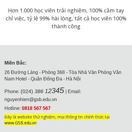
Hơn 1.000 học viên trải nghiệm, 100% cầm tay
chỉ việc, tỷ lệ 99% hài lòng, tất cả học viên 100%
thành công
Miền Bắc:
26 Đường Láng - Phòng 368 - Tòa Nhà Văn Phòng Vân
Nam Hotel - Quận Đống Đa - Hà Nội
5
4
3
2
1
(024)
386
Phone:
| Email:
nguyenhien@gsb.edu.vn
Hotline:
0818 567 567
Đây là website thử nghiệm, mọi thông tin chính thức tại
www.GSB.edu.vn