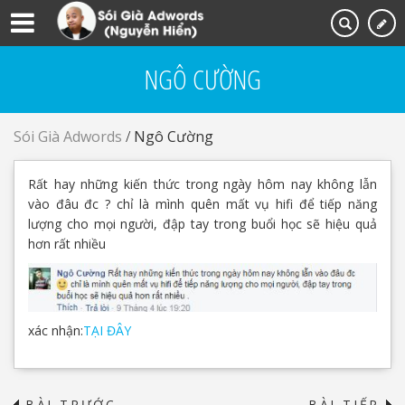
NGÔ CƯỜNG
Sói Già Adwords
/
Ngô Cường
Rất hay những kiến thức trong ngày hôm nay không lẫn
vào đâu đc
?
chỉ là mình quên mất vụ hifi để tiếp năng
lượng cho mọi người, đập tay trong buổi học sẽ hiệu quả
hơn rất nhiều
xác nhận:
TẠI ĐÂY
BÀI TRƯỚC
BÀI TIẾP