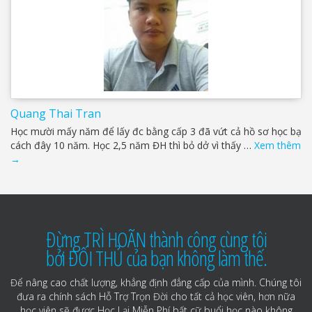
Quang Thai Tran
Học mười mấy năm để lấy đc bằng cấp 3 đã vứt cả hồ sơ học bạ
cách đây 10 năm. Học 2,5 năm ĐH thì bỏ dở vì thấy …
Xem thêm
→
Đừng TRÌ HOÃN thành công cùng tôi
bởi ĐỐI THỦ của bạn không làm thế.
Để nâng cao chất lượng, khẳng định đẳng cấp của mình. Chúng tôi
đưa ra chính sách Hỗ Trợ Trọn Đời cho tất cả học viên, hơn nữa
học viên sẽ được Học Lại Miễn Phí bất cữ buổi học nào không