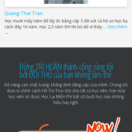
Quang Thai Tran
Học mười mấy năm để lấy đc bằng cấp 3 đã vứt cả hồ sơ học bạ
cách đây 10 năm. Học 2,5 năm ĐH thì bỏ dở vì thấy …
Xem thêm
→
Đừng TRÌ HOÃN thành công cùng tôi
bởi ĐỐI THỦ của bạn không làm thế.
Để nâng cao chất lượng, khẳng định đẳng cấp của mình. Chúng tôi
đưa ra chính sách Hỗ Trợ Trọn Đời cho tất cả học viên, hơn nữa
học viên sẽ được Học Lại Miễn Phí bất cữ buổi học nào không
hiểu hay nghỉ.