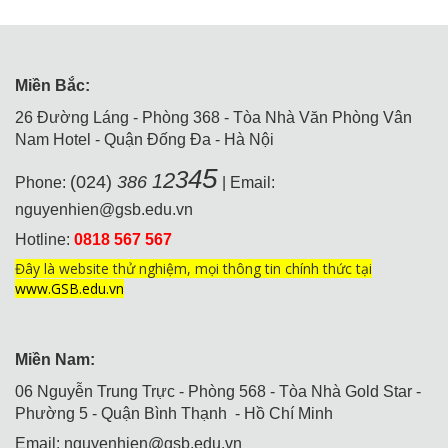
Miền Bắc:
26 Đường Láng - Phòng 368 - Tòa Nhà Văn Phòng Vân
Nam Hotel - Quận Đống Đa - Hà Nội
5
4
3
2
1
(024)
386
Phone:
| Email:
nguyenhien@gsb.edu.vn
Hotline:
0818 567 567
Đây là website thử nghiệm, mọi thông tin chính thức tại
www.GSB.edu.vn
Miền Nam:
06 Nguyễn Trung Trực - Phòng 568 - Tòa Nhà Gold Star -
Phường 5 - Quận Bình Thạnh - Hồ Chí Minh
Email:
nguyenhien@gsb.edu.vn