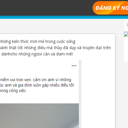
NGUYỄN MINH THIỆN
 những kiến thức mới mẻ trong cuộc sống.
hành thật tốt những điều mà thầy đã dạy và truyền đạt trên
ra dànhcho những ngừoi cần và đam mê!