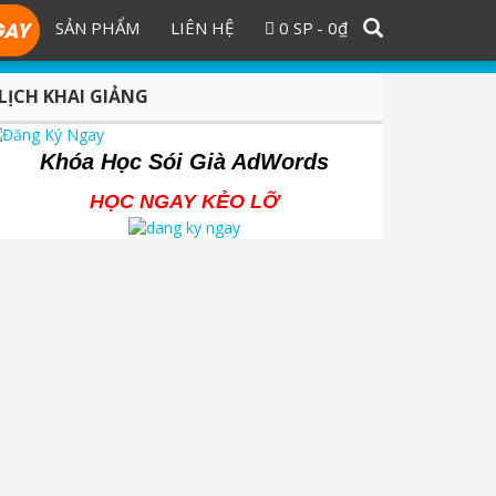
SẢN PHẨM
LIÊN HỆ
0 SP
0₫
LỊCH KHAI GIẢNG
Khóa Học Sói Già AdWords
HỌC NGAY KẺO LỠ