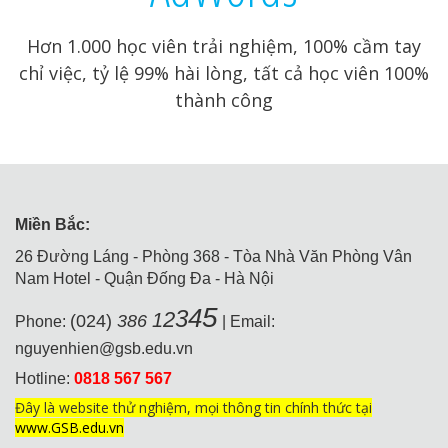
Hơn 1.000 học viên trải nghiệm, 100% cầm tay
chỉ việc, tỷ lệ 99% hài lòng, tất cả học viên 100%
thành công
Miền Bắc:
26 Đường Láng - Phòng 368 - Tòa Nhà Văn Phòng Vân
Nam Hotel - Quận Đống Đa - Hà Nội
5
4
3
2
1
(024)
386
Phone:
| Email:
nguyenhien@gsb.edu.vn
Hotline:
0818 567 567
Đây là website thử nghiệm, mọi thông tin chính thức tại
www.GSB.edu.vn