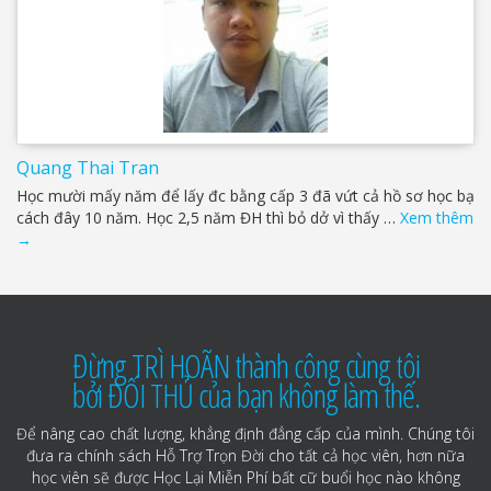
Quang Thai Tran
Học mười mấy năm để lấy đc bằng cấp 3 đã vứt cả hồ sơ học bạ
cách đây 10 năm. Học 2,5 năm ĐH thì bỏ dở vì thấy …
Xem thêm
→
Đừng TRÌ HOÃN thành công cùng tôi
bởi ĐỐI THỦ của bạn không làm thế.
Để nâng cao chất lượng, khẳng định đẳng cấp của mình. Chúng tôi
đưa ra chính sách Hỗ Trợ Trọn Đời cho tất cả học viên, hơn nữa
học viên sẽ được Học Lại Miễn Phí bất cữ buổi học nào không