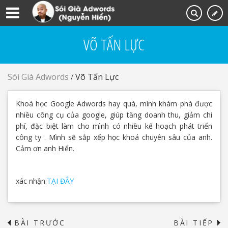
VÕ TẤN LỰC
Sói Già Adwords
/
Võ Tấn Lực
Khoá học Google Adwords hay quá, mình khám phá được
nhiều công cụ của google, giúp tăng doanh thu, giảm chi
phí, đặc biệt làm cho mình có nhiều kế hoạch phát triển
công ty . Mình sẽ sắp xếp học khoá chuyên sâu của anh.
Cảm ơn anh Hiển.
xác nhận:
TẠI ĐÂY
BÀI TRƯỚC
BÀI TIẾP
→