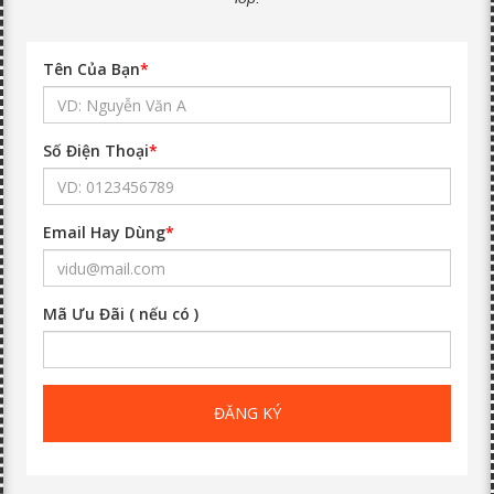
Tên Của Bạn
*
Số Điện Thoại
*
Email Hay Dùng
*
Mã Ưu Đãi ( nếu có )
ĐĂNG KÝ