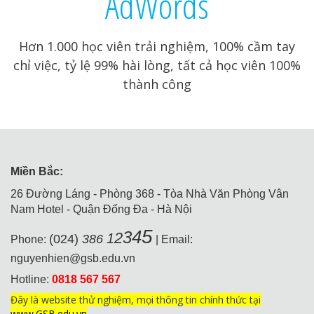
AdWords
Hơn 1.000 học viên trải nghiệm, 100% cầm tay
chỉ việc, tỷ lệ 99% hài lòng, tất cả học viên 100%
thành công
Miền Bắc:
26 Đường Láng - Phòng 368 - Tòa Nhà Văn Phòng Vân
Nam Hotel - Quận Đống Đa - Hà Nội
5
4
3
2
1
(024)
386
Phone:
| Email:
nguyenhien@gsb.edu.vn
Hotline:
0818 567 567
Đây là website thử nghiệm, mọi thông tin chính thức tại
www.GSB.edu.vn