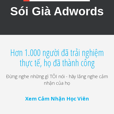
Sói Già Adwords
Hơn 1.000 người đã trải nghiệm
thực tế, họ đã thành công
Đừng nghe những gì TÔI nói - hãy lắng nghe cảm
nhận của họ
Xem Cảm Nhận Học Viên