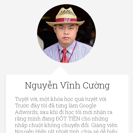
Nguyễn Vĩnh Cường
Tuyệt vời, một khóa học quá tuyệt vời.
Trước đây tôi đã từng làm Google
Adwords, sau khi đi học tôi mới nhận ra
rằng mình đang ĐỐT TIỀN cho những
nhấp chuột không chuyển đổi. Giảng viên
Nguyễn Hiển rất nhiệt tình, chia sẻ dễ hiểu,