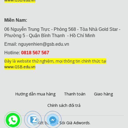
Miền Nam:
06 Nguyễn Trung Trực - Phòng 568 - Tòa Nhà Gold Star -
Phường 5 - Quận Bình Thạnh - Hồ Chí Minh
Email:
nguyenhien@gsb.edu.vn
Hotline:
0818 567 567
Đây là website thử nghiệm, mọi thông tin chính thức tại
www.GSB.edu.vn
Hướng dẫn mua hàng
Thanh toán
Giao hàng
Chính sách đổi trả
Kết bạn với
Sói Già Adwords
.