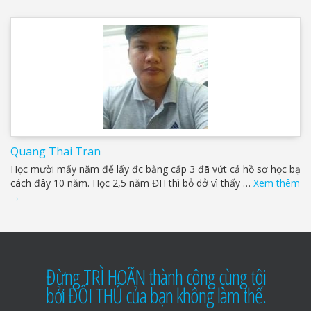
Quang Thai Tran
Học mười mấy năm để lấy đc bằng cấp 3 đã vứt cả hồ sơ học bạ
cách đây 10 năm. Học 2,5 năm ĐH thì bỏ dở vì thấy …
Xem thêm
→
Đừng TRÌ HOÃN thành công cùng tôi
bởi ĐỐI THỦ của bạn không làm thế.