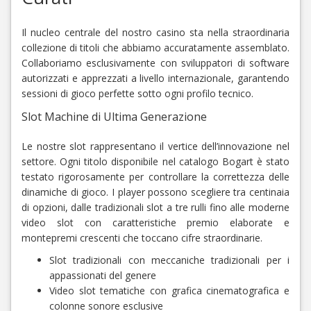
Il nucleo centrale del nostro casino sta nella straordinaria
collezione di titoli che abbiamo accuratamente assemblato.
Collaboriamo esclusivamente con sviluppatori di software
autorizzati e apprezzati a livello internazionale, garantendo
sessioni di gioco perfette sotto ogni profilo tecnico.
Slot Machine di Ultima Generazione
Le nostre slot rappresentano il vertice dell’innovazione nel
settore. Ogni titolo disponibile nel catalogo Bogart è stato
testato rigorosamente per controllare la correttezza delle
dinamiche di gioco. I player possono scegliere tra centinaia
di opzioni, dalle tradizionali slot a tre rulli fino alle moderne
video slot con caratteristiche premio elaborate e
montepremi crescenti che toccano cifre straordinarie.
Slot tradizionali con meccaniche tradizionali per i
appassionati del genere
Video slot tematiche con grafica cinematografica e
colonne sonore esclusive