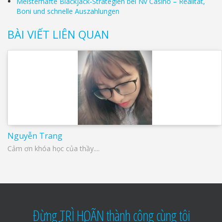
Meisterhafte Blackjack‑Strategien bei Nv Casino – Realität,
Boni und schnelle Auszahlungen
BÀI VIẾT LIÊN QUAN
Nguyễn Trang
Cảm ơn khóa học của thầy....
Đừng TRÌ HOÃN thành công cùng tôi