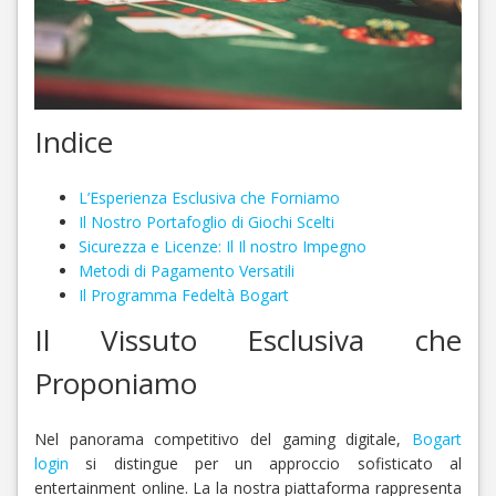
Indice
L’Esperienza Esclusiva che Forniamo
Il Nostro Portafoglio di Giochi Scelti
Sicurezza e Licenze: Il Il nostro Impegno
Metodi di Pagamento Versatili
Il Programma Fedeltà Bogart
Il Vissuto Esclusiva che
Proponiamo
Nel panorama competitivo del gaming digitale,
Bogart
login
si distingue per un approccio sofisticato al
entertainment online. La la nostra piattaforma rappresenta