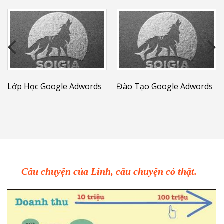
Lớp Học Google Adwords
Đào Tạo Google Adwords
Câu chuyện của Linh, câu chuyện có thật.