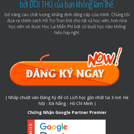
bởi ĐỐI THỦ của bạn không làm thế.
Để nâng cao chất lượng, khẳng định đẳng cấp của mình. Chúng tôi
đưa ra chính sách Hỗ Trợ Trọn Đời cho tất cả học viên, hơn nữa
học viên sẽ được Học Lại Miễn Phí bất cữ buổi học nào không
hiểu hay nghỉ.
( Nhấp chuột vào Đăng Ký để có Lịch học gần nhất tại 3 nơi: Hà
Nội - Đà Nẵng - Hồ Chí Minh )
Chứng Nhận Google Partner Premier