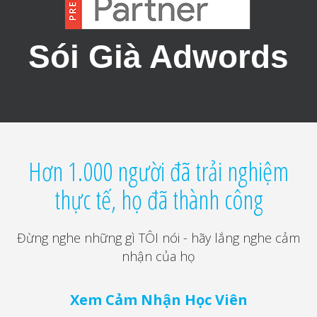
Sói Già Adwords
Hơn 1.000 người đã trải nghiệm
thực tế, họ đã thành công
Đừng nghe những gì TÔI nói - hãy lắng nghe cảm
nhận của họ
Xem Cảm Nhận Học Viên