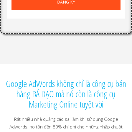
ĐĂNG KÝ
Google AdWords không chỉ là công cụ bán
hàng BÁ ĐẠO mà nó còn là công cụ
Marketing Online tuyệt vời
Rất nhiều nhà quảng cáo sai lầm khi sử dụng Google
Adwords, họ tốn đến 80% chi phí cho những nhấp chuột