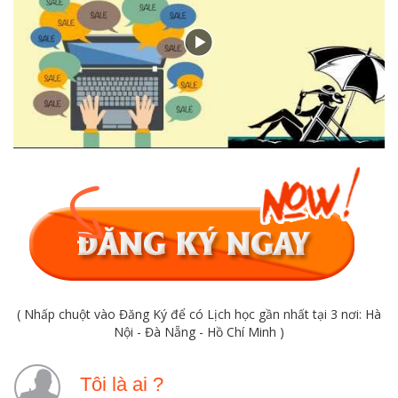
( Nhấp chuột vào Đăng Ký để có Lịch học gần nhất tại 3 nơi: Hà
Nội - Đà Nẵng - Hồ Chí Minh )
Tôi là ai ?