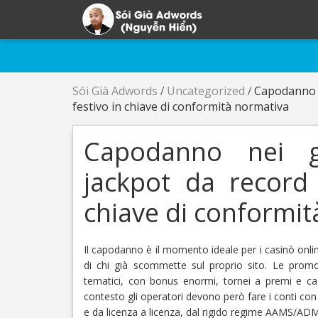
CAPODANNO NEI GRANDI CASINÒ 
Sói Già Adwords
/
Uncategorized
/
Capodanno n
festivo in chiave di conformità normativa
Capodanno nei gr
jackpot da record
chiave di conformi
Il capodanno è il momento ideale per i casinò onlin
di chi già scommette sul proprio sito. Le promoz
tematici, con bonus enormi, tornei a premi e cas
contesto gli operatori devono però fare i conti co
e da licenza a licenza, dal rigido regime AAMS/ADM a