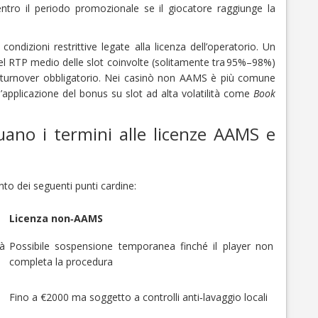
 entro il periodo promozionale se il giocatore raggiunge la
izioni restrittive legate alla licenza dell’operatorio. Un
el RTP medio delle slot coinvolte (solitamente tra 95%–98%)
el turnover obbligatorio. Nei casinò non AAMS è più comune
l’applicazione del bonus su slot ad alta volatilità come
Book
ano i termini alle licenze AAMS e
nto dei seguenti punti cardine:
Licenza non‑AAMS
à
Possibile sospensione temporanea finché il player non
completa la procedura
Fino a €​2000 ma soggetto a controlli anti‑lavaggio locali