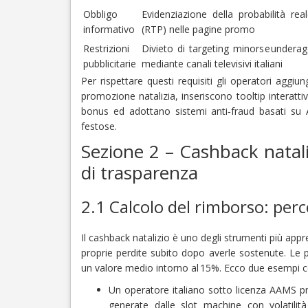
Obbligo
Evidenziazione della probabilità rea
informativo
(RTP) nelle pagine promo
Restrizioni
Divieto di targeting minors e undera
pubblicitarie
mediante canali televisivi italiani
Per rispettare questi requisiti gli operatori aggiun
promozione natalizia, inseriscono tooltip interatti
bonus ed adottano sistemi anti‑fraud basati su
festose.
Sezione 2 – Cashback nataliz
di trasparenza
2.1 Calcolo del rimborso: perc
Il cashback natalizio è uno degli strumenti più app
proprie perdite subito dopo averle sostenute. Le 
un valore medio intorno al 15%. Ecco due esempi c
Un operatore italiano sotto licenza AAMS p
generate dalle slot machine con volatilit