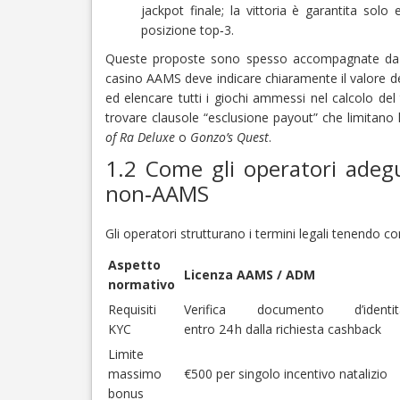
jackpot finale; la vittoria è garantita solo
posizione top‑3.
Queste proposte sono spesso accompagnate da cond
casino AAMS deve indicare chiaramente il valore d
ed elencare tutti i giochi ammessi nel calcolo d
trovare clausole “esclusione payout” che limitano 
of Ra Deluxe
o
Gonzo’s Quest
.
1.2 Come gli operatori adegu
non‑AAMS
Gli operatori strutturano i termini legali tenendo co
Aspetto
Licenza AAMS / ADM
normativo
Requisiti
Verifica documento d’identit
KYC
entro 24 h dalla richiesta cashback
Limite
massimo
€​500 per singolo incentivo natalizio
bonus