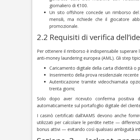
giornaliero di €​100.
Un sito offshore concede un rimborso del 
mensili, ma richiede che il giocatore abb
promozionale.
2.2 Requisiti di verifica dell’
Per ottenere il rimborso è indispensabile superare
anti‑money laundering europea (AML). Gli step tipic
Caricamento digitale della carta d’identità o 
Inserimento della prova residenziale recente 
Autenticazione tramite videochiamata opzio
trenta giorni;
Solo dopo aver ricevuto conferma positiva da
automaticamente sul portafoglio digitale del cliente 
I casinò certificati dall’AAMS devono anche fornir
utilizzati per calcolare le perdite nette — differe
bonus attivi — evitando così qualsiasi ambiguità int