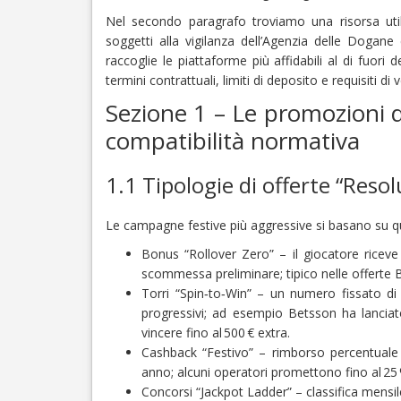
Nel secondo paragrafo troviamo una risorsa util
soggetti alla vigilanza dell’Agenzia delle Dogan
raccoglie le piattaforme più affidabili al di fuori 
termini contrattuali, limiti di deposito e requisiti di 
Sezione 1 – Le promozioni d
compatibilità normativa
1.1 Tipologie di offerte “Reso
Le campagne festive più aggressive si basano su qua
Bonus “Rollover Zero” – il giocatore riceve
scommessa preliminare; tipico nelle offerte 
Torri “Spin‑to‑Win” – un numero fissato di g
progressivi; ad esempio Betsson ha lanciat
vincere fino al 500 € extra.
Cashback “Festivo” – rimborso percentuale 
anno; alcuni operatori promettono fino al 25
Concorsi “Jackpot Ladder” – classifica mensil