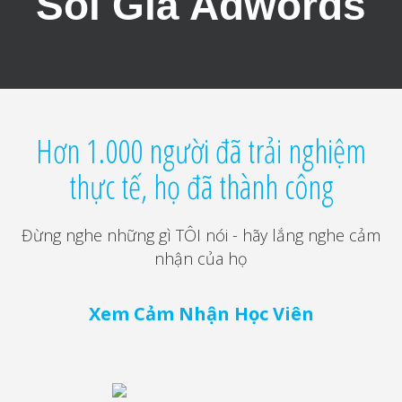
Sói Già Adwords
Hơn 1.000 người đã trải nghiệm
thực tế, họ đã thành công
Đừng nghe những gì TÔI nói - hãy lắng nghe cảm
nhận của họ
Xem Cảm Nhận Học Viên