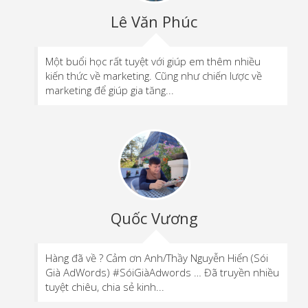
Lê Văn Phúc
Một buổi học rất tuyệt với giúp em thêm nhiều
kiến thức về marketing. Cũng như chiến lược về
marketing để giúp gia tăng...
Quốc Vương
Hàng đã về ? Cảm ơn Anh/Thầy Nguyễn Hiển (Sói
Già AdWords) #SóiGiàAdwords … Đã truyền nhiều
tuyệt chiêu, chia sẻ kinh...