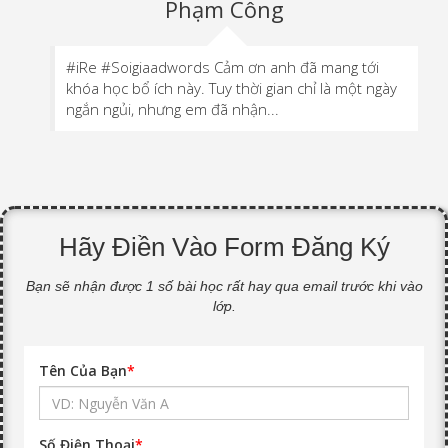
Phạm Công
#iRe #Soigiaadwords Cảm ơn anh đã mang tới
khóa học bổ ích này. Tuy thời gian chỉ là một ngày
ngắn ngủi, nhưng em đã nhận...
Hãy Điền Vào Form Đăng Ký
Bạn sẽ nhận được 1 số bài học rất hay qua email trước khi vào
lớp.
Tên Của Bạn
*
Số Điện Thoại
*