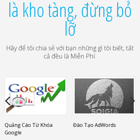
là kho tàng, đừng bỏ
lỡ
Hãy để tôi chia sẻ với bạn những gì tôi biết, tất
cả đều là Miễn Phí.
Quảng Cáo Từ Khóa
Đào Tạo AdWords
Google