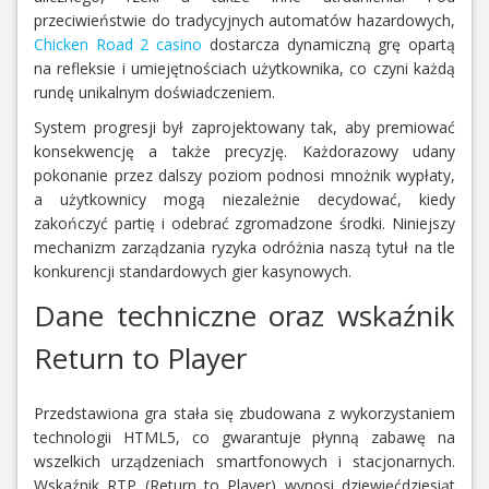
przeciwieństwie do tradycyjnych automatów hazardowych,
Chicken Road 2 casino
dostarcza dynamiczną grę opartą
na refleksie i umiejętnościach użytkownika, co czyni każdą
rundę unikalnym doświadczeniem.
System progresji był zaprojektowany tak, aby premiować
konsekwencję a także precyzję. Każdorazowy udany
pokonanie przez dalszy poziom podnosi mnożnik wypłaty,
a użytkownicy mogą niezależnie decydować, kiedy
zakończyć partię i odebrać zgromadzone środki. Niniejszy
mechanizm zarządzania ryzyka odróżnia naszą tytuł na tle
konkurencji standardowych gier kasynowych.
Dane techniczne oraz wskaźnik
Return to Player
Przedstawiona gra stała się zbudowana z wykorzystaniem
technologii HTML5, co gwarantuje płynną zabawę na
wszelkich urządzeniach smartfonowych i stacjonarnych.
Wskaźnik RTP (Return to Player) wynosi dziewięćdziesiąt