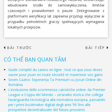
wbudowane środki do samowykluczenia, limitów
czasowych i powiadomień o pauzie. Zintegrowanie z
platformami weryfikacji lat zapewnia przystęp wyłącznie w
przypadku pełnoletnich graczy spełniających wymagania
lokalnych przepisów.
BÀI TRƯỚC
BÀI TIẾP
→
CÓ THỂ BẠN QUAN TÂM
Guide complet du casino en ligne : tout ce que vous devez
savoir pour jouer en toute sécurité et maximiser vos gains
Seven Cazino: Experiența Ta Premium cu Jocuri Online din
România
L’evoluzione delle scommesse calcistiche online: da Premier
League a Coppa del Mondo – un’analisi storica che collega
l’avanguardia tecnologica alla normativa europea, passando
per i primi bookmaker digitali degli anni ’90 fino alle
prospettive decentralizzate del futuro prossimo