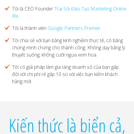
Tôi là CEO Founder
Trại Sói Đào Tạo Marketing Online
iRe
.
Tôi là thành viên
Google Partners Premier
Tôi chia sẻ với bạn bằng kinh nghiệm thực tế, có bằng
chứng minh chứng cho thành công. Không dạy bằng lý
thuyết suông, không cưỡi ngựa xem hoa.
Tôi có giải pháp làm gia tăng doanh số của bạn gấp
đôi với chi phí rẻ gấp 10 so với việc bạn kiếm khách
hàng mới.
Kiến thức là biển cả,