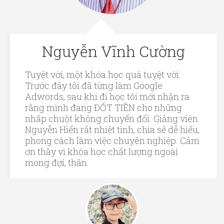
Nguyễn Vĩnh Cường
Tuyệt vời, một khóa học quá tuyệt vời.
Trước đây tôi đã từng làm Google
Adwords, sau khi đi học tôi mới nhận ra
rằng mình đang ĐỐT TIỀN cho những
nhấp chuột không chuyển đổi. Giảng viên
Nguyễn Hiển rất nhiệt tình, chia sẻ dễ hiểu,
phong cách làm việc chuyên nghiệp. Cảm
ơn thầy vì khóa học chất lượng ngoài
mong đợi, thân.