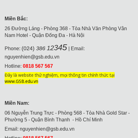
Miền Bắc:
26 Đường Láng - Phòng 368 - Tòa Nhà Văn Phòng Vân
Nam Hotel - Quận Đống Đa - Hà Nội
5
4
3
2
1
(024)
386
Phone:
| Email:
nguyenhien@gsb.edu.vn
Hotline:
0818 567 567
Đây là website thử nghiệm, mọi thông tin chính thức tại
www.GSB.edu.vn
Miền Nam:
06 Nguyễn Trung Trực - Phòng 568 - Tòa Nhà Gold Star -
Phường 5 - Quận Bình Thạnh - Hồ Chí Minh
Email:
nguyenhien@gsb.edu.vn