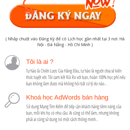
( Nhấp chuột vào Đăng Ký để có Lịch học gần nhất tại 3 nơi: Hà
Nội - Đà Nẵng - Hồ Chí Minh )
Tôi là ai ?
Tự hào là Chiến Lược Gia Hàng Đầu, tự hào là người chia sẻ kiến
thức tuyệt vời. Tôi cam kết Rủi Ro với bạn, hoàn 100% học phí nếu
bạn không làm được mà không hỏi bất cứ lý do nào...
Khoá học AdWords bán hàng
Sử dụng Mạng Tìm Kiếm để tiếp cận khách hàng tiềm năng của
bạn, mỗi khi họ có nhu cầu. Ai cũng có thể làm, nhưng không
phải ai cũng sử dụng nó một cách thông minh...