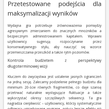
Przetestowane podejścia dla
maksymalizacji wyników
Wydajna gra potrzebuje zrównoważenia pomiędzy
agresywnym zmierzaniem do znacznych mnożników a
bezpiecznym administrowaniem kapitałem. Wprawni
użytkownicy sugerują rozpoczynanie przez
konserwatywnego stylu, aby nauczyć się wzorce
przemieszczania przeszkód a także rytm poziomów.
Kontrola budżetem z perspektywy
długoterminowej wizji
Kluczem do zwycięstwa jest ustalenie jasnych ograniczeń
na jedną sesję. Zalecamy podzielenie pełnego budżetu dla
minimum 20-ście równych fragmentów, co daje szansę
przetrwać naturalnie występujące fluktuacje a także
wykorzystać okresy szczęśliwych sekwencji. Ta gra
nagradza cierpliwość – użytkownicy, którzy systematycznie
odbierają umiarkowane wygrane, notują lepsze efekty niż