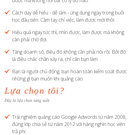
được mà không hỏi bất cứ lý do nào.
Cách dạy dễ hiểu - dễ làm - ứng dụng ngay trong buổi
học đầu tiên. Cầm tay chỉ việc, làm được mới thôi.
Hiệu quả ngay tức thì, nhìn được, làm được mà không
cần phải chờ đợi.
Tăng doanh số, điều đó không cần phải nói rồi. Bởi đó
là điều chắc chắn xảy ra, chỉ cần bạn làm.
Bạn là người chủ động, bạn hoàn toàn kiểm soát được
những gì bạn muốn khi quảng cáo.
Lựa chọn tôi?
Đây là lựa chọn sáng suốt
Trải nghiệm quảng cáo Google Adwords từ năm 2008,
đứng lớp chia sẻ từ năm 2012 với hàng nghìn học viên
trả phí.