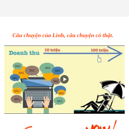
Câu chuyện của Linh, câu chuyện có thật.