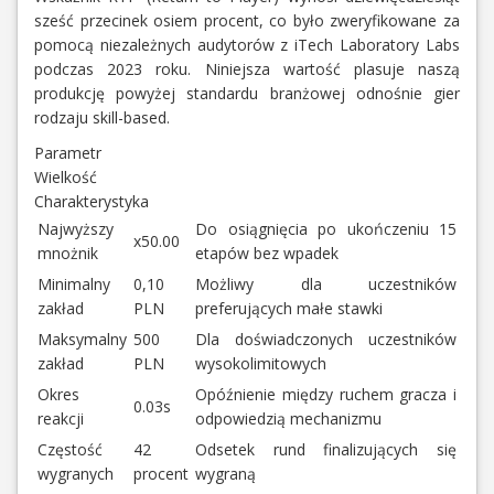
sześć przecinek osiem procent, co było zweryfikowane za
pomocą niezależnych audytorów z iTech Laboratory Labs
podczas 2023 roku. Niniejsza wartość plasuje naszą
produkcję powyżej standardu branżowej odnośnie gier
rodzaju skill-based.
Parametr
Wielkość
Charakterystyka
Najwyższy
Do osiągnięcia po ukończeniu 15
x50.00
mnożnik
etapów bez wpadek
Minimalny
0,10
Możliwy dla uczestników
zakład
PLN
preferujących małe stawki
Maksymalny
500
Dla doświadczonych uczestników
zakład
PLN
wysokolimitowych
Okres
Opóźnienie między ruchem gracza i
0.03s
reakcji
odpowiedzią mechanizmu
Częstość
42
Odsetek rund finalizujących się
wygranych
procent
wygraną