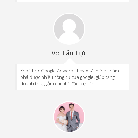
Võ Tấn Lực
Khoá học Google Adwords hay quá, mình khám
phá được nhiều công cụ của google, giúp tăng
doanh thu, giảm chi phí, đặc biệt làm...