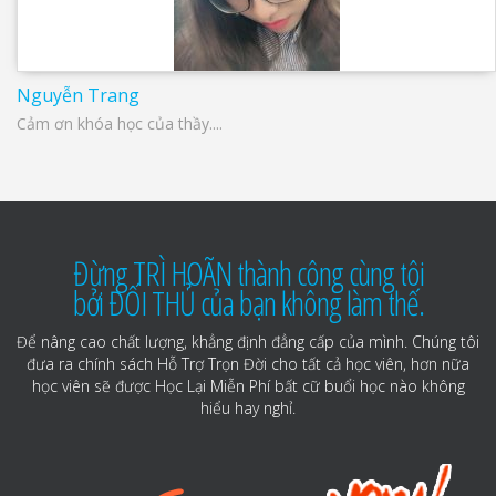
Nguyễn Trang
Cảm ơn khóa học của thầy....
Đừng TRÌ HOÃN thành công cùng tôi
bởi ĐỐI THỦ của bạn không làm thế.
Để nâng cao chất lượng, khẳng định đẳng cấp của mình. Chúng tôi
đưa ra chính sách Hỗ Trợ Trọn Đời cho tất cả học viên, hơn nữa
học viên sẽ được Học Lại Miễn Phí bất cữ buổi học nào không
hiểu hay nghỉ.