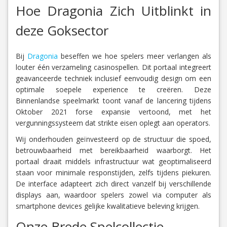
Hoe Dragonia Zich Uitblinkt in
deze Goksector
Bij
Dragonia
beseffen we hoe spelers meer verlangen als
louter één verzameling casinospellen. Dit portaal integreert
geavanceerde techniek inclusief eenvoudig design om een
optimale soepele experience te creëren. Deze
Binnenlandse speelmarkt toont vanaf de lancering tijdens
Oktober 2021 forse expansie vertoond, met het
vergunningssysteem dat strikte eisen oplegt aan operators.
Wij onderhouden geïnvesteerd op de structuur die spoed,
betrouwbaarheid met bereikbaarheid waarborgt. Het
portaal draait middels infrastructuur wat geoptimaliseerd
staan voor minimale responstijden, zelfs tijdens piekuren.
De interface adapteert zich direct vanzelf bij verschillende
displays aan, waardoor spelers zowel via computer als
smartphone devices gelijke kwalitatieve beleving krijgen.
Onze Brede Spelcollectie