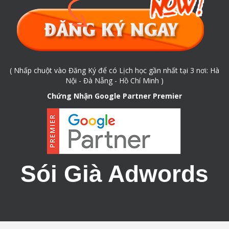
( Nhấp chuột vào Đăng Ký để có Lịch học gần nhất tại 3 nơi: Hà
Nội - Đà Nẵng - Hồ Chí Minh )
Chứng Nhận Google Partner Premier
Sói Già Adwords