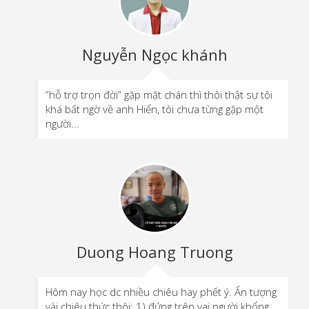
Nguyễn Ngọc khánh
“hỗ trợ trọn đời” gặp mặt chán thì thôi thật sự tôi
khá bất ngờ về anh Hiển, tôi chưa từng gặp một
người...
Duong Hoang Truong
Hôm nay học dc nhiều chiêu hay phết ý. Ấn tượng
vài chiêu thức thôi: 1) đứng trên vai người khổng