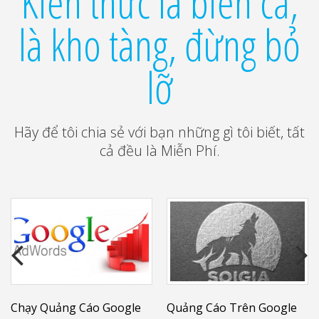
Kiến thức là biển cả,
là kho tàng, đừng bỏ
lỡ
Hãy để tôi chia sẻ với bạn những gì tôi biết, tất
cả đều là Miễn Phí.
Chạy Quảng Cáo Google
Quảng Cáo Trên Google