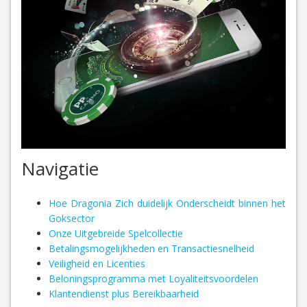
Navigatie
Hoe Dragonia Zich duidelijk Onderscheidt binnen het
Goksector
Onze Uitgebreide Spelcollectie
Betalingsmogelijkheden en Transactiesnelheid
Veiligheid en Licenties
Beloningsprogramma met Loyaliteitsvoordelen
Klantendienst plus Bereikbaarheid