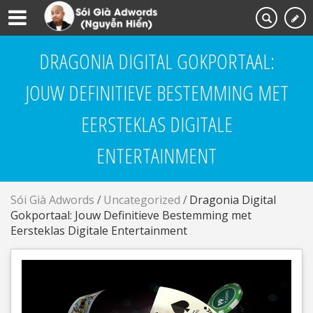
DRAGONIA DIGITAL GOKPORTAAL:
JOUW DEFINITIEVE BESTEMMING MET
EERSTEKLAS DIGITALE
ENTERTAINMENT
Sói Già Adwords
/
Uncategorized
/
Dragonia Digital
Gokportaal: Jouw Definitieve Bestemming met
Eersteklas Digitale Entertainment