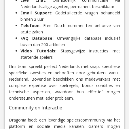
Live Chat:
Onmiddellijk communicatie via
Nederlandstalige agenten, permanent beschikbaar
Email Support:
Gedetailleerde vragen behandeld
binnen 2 uur
Telefoon:
Free Dutch nummer ten behoeve van
acute zaken
FAQ Database:
Omvangrijke database inclusief
boven dan 200 artikelen
Video Tutorials:
Stapsgewijze instructies met
startende spelers
Ons team spreekt perfect Nederlands met snapt specifieke
specifieke kwesties en behoeften door gebruikers vanuit
Nederland. Bovendien beschikken ons medewerkers met
complete expertise over spelregels, bonus condities en
technische aspecten, waardoor hun effectief mogen
ondersteunen met ieder probleem.
Community en Interactie
Dragonia biedt een levendige spelerscommmunity via het
platform en sociale media kanalen. Gamers mogen