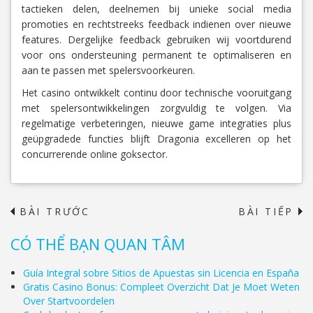
tactieken delen, deelnemen bij unieke social media
promoties en rechtstreeks feedback indienen over nieuwe
features. Dergelijke feedback gebruiken wij voortdurend
voor ons ondersteuning permanent te optimaliseren en
aan te passen met spelersvoorkeuren.
Het casino ontwikkelt continu door technische vooruitgang
met spelersontwikkelingen zorgvuldig te volgen. Via
regelmatige verbeteringen, nieuwe game integraties plus
geüpgradede functies blijft Dragonia excelleren op het
concurrerende online goksector.
BÀI TRƯỚC
BÀI TIẾP
→
CÓ THỂ BẠN QUAN TÂM
Guía Integral sobre Sitios de Apuestas sin Licencia en España
Gratis Casino Bonus: Compleet Overzicht Dat Je Moet Weten
Over Startvoordelen