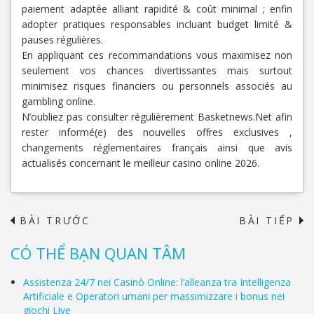
paiement adaptée alliant rapidité & coût minimal ; enfin
adopter pratiques responsables incluant budget limité &
pauses régulières.
En appliquant ces recommandations vous maximisez non
seulement vos chances divertissantes mais surtout
minimisez risques financiers ou personnels associés au
gambling online.
N’oubliez pas consulter régulièrement Basketnews.Net afin
rester informé(e) des nouvelles offres exclusives ,
changements réglementaires français ainsi que avis
actualisés concernant le meilleur casino online 2026.
BÀI TRƯỚC
BÀI TIẾP
→
CÓ THỂ BẠN QUAN TÂM
Assistenza 24/7 nei Casinò Online: l’alleanza tra Intelligenza
Artificiale e Operatori umani per massimizzare i bonus nei
giochi Live