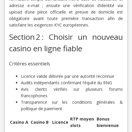
adresse e‑mail ; ensuite une vérification d’identité via
upload d’une pièce officielle et preuve de domicile est
obligatoire avant toute première transaction afin de
satisfaire les exigences KYC européennes.
Section 2 : Choisir un nouveau
casino en ligne fiable
Critères essentiels
Licence valide délivrée par une autorité reconnue
Audits indépendants confirmant l’équité du RNG
Avis clients vérifiés sur plusieurs forums
francophones
Transparence sur les conditions générales &
politique de paiement
RTP moyen
Bonus
Casino A
Casino B
Licence
slots
bienvenue