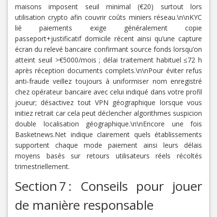
maisons imposent seuil minimal (€20) surtout lors
utilisation crypto afin couvrir coûts miniers réseau.\n\nKYC
lié paiements exige généralement copie
passeport+justificatif domicile récent ainsi qu’une capture
écran du relevé bancaire confirmant source fonds lorsqu’on
atteint seuil >€5000/mois ; délai traitement habituel ≤72 h
après réception documents complets.\n\nPour éviter refus
anti‑fraude veillez toujours à uniformiser nom enregistré
chez opérateur bancaire avec celui indiqué dans votre profil
joueur; désactivez tout VPN géographique lorsque vous
initiez retrait car cela peut déclencher algorithmes suspicion
double localisation géographique.\n\nEncore une fois
Basketnews.Net indique clairement quels établissements
supportent chaque mode paiement ainsi leurs délais
moyens basés sur retours utilisateurs réels récoltés
trimestriellement.
Section 7 : Conseils pour jouer
de manière responsable