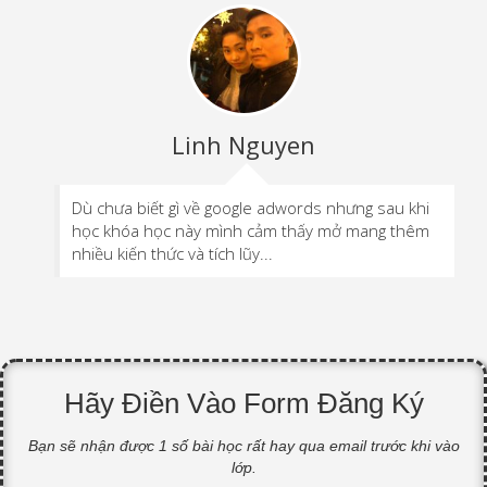
Linh Nguyen
Dù chưa biết gì về google adwords nhưng sau khi
học khóa học này mình cảm thấy mở mang thêm
nhiều kiến thức và tích lũy...
Hãy Điền Vào Form Đăng Ký
Bạn sẽ nhận được 1 số bài học rất hay qua email trước khi vào
lớp.