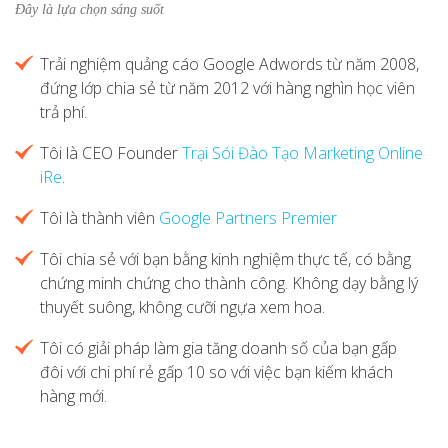
Đây là lựa chọn sáng suốt
Trải nghiệm quảng cáo Google Adwords từ năm 2008,
đứng lớp chia sẻ từ năm 2012 với hàng nghìn học viên
trả phí.
Tôi là CEO Founder
Trại Sói Đào Tạo Marketing Online
iRe
.
Tôi là thành viên
Google Partners Premier
Tôi chia sẻ với bạn bằng kinh nghiệm thực tế, có bằng
chứng minh chứng cho thành công. Không dạy bằng lý
thuyết suông, không cưỡi ngựa xem hoa.
Tôi có giải pháp làm gia tăng doanh số của bạn gấp
đôi với chi phí rẻ gấp 10 so với việc bạn kiếm khách
hàng mới.