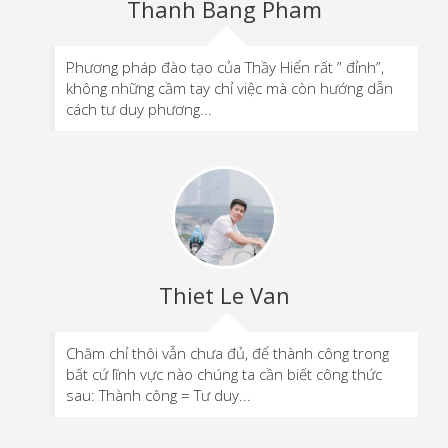
Thanh Bang Pham
Phương pháp đào tạo của Thầy Hiển rất ” đỉnh”,
không những cầm tay chỉ việc mà còn hướng dẫn
cách tư duy phương...
Thiet Le Van
Chăm chỉ thôi vẫn chưa đủ, để thành công trong
bất cứ lĩnh vực nào chúng ta cần biết công thức
sau: Thành công = Tư duy...