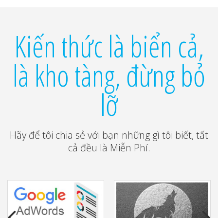
Kiến thức là biển cả,
là kho tàng, đừng bỏ
lỡ
Hãy để tôi chia sẻ với bạn những gì tôi biết, tất
cả đều là Miễn Phí.