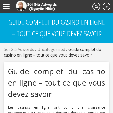
GUIDE COMPLET DU CASINO EN LIGNE
– TOUT CE QUE VOUS DEVEZ SAVOIR
Sói Già Adwords
/
Uncategorized
/
Guide complet du
casino en ligne – tout ce que vous devez savoir
Guide complet du casino
en ligne – tout ce que vous
devez savoir
Les casinos en ligne ont connu une croissance
exponentielle au cours de la dernière décennie, portée par