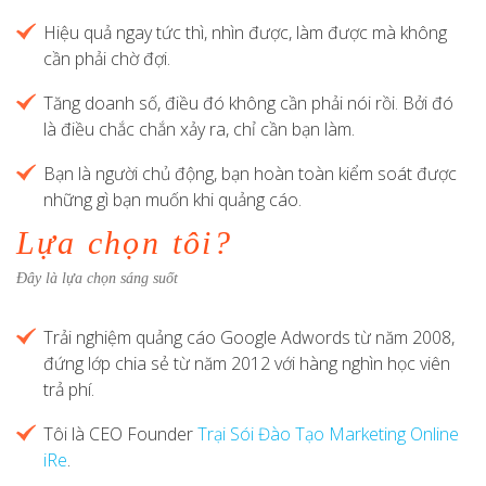
Hiệu quả ngay tức thì, nhìn được, làm được mà không
cần phải chờ đợi.
Tăng doanh số, điều đó không cần phải nói rồi. Bởi đó
là điều chắc chắn xảy ra, chỉ cần bạn làm.
Bạn là người chủ động, bạn hoàn toàn kiểm soát được
những gì bạn muốn khi quảng cáo.
Lựa chọn tôi?
Đây là lựa chọn sáng suốt
Trải nghiệm quảng cáo Google Adwords từ năm 2008,
đứng lớp chia sẻ từ năm 2012 với hàng nghìn học viên
trả phí.
Tôi là CEO Founder
Trại Sói Đào Tạo Marketing Online
iRe
.