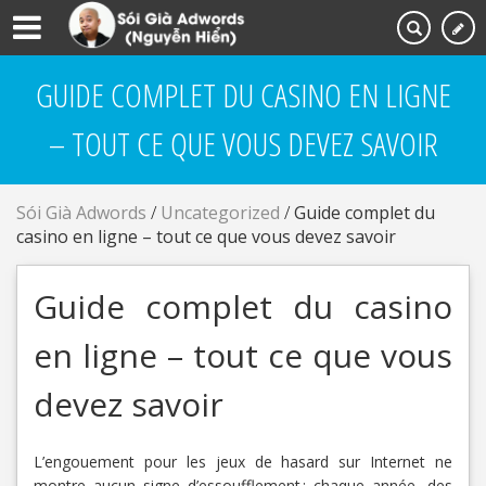
GUIDE COMPLET DU CASINO EN LIGNE
– TOUT CE QUE VOUS DEVEZ SAVOIR
Sói Già Adwords
/
Uncategorized
/
Guide complet du
casino en ligne – tout ce que vous devez savoir
Guide complet du casino
en ligne – tout ce que vous
devez savoir
L’engouement pour les jeux de hasard sur Internet ne
montre aucun signe d’essoufflement : chaque année, des