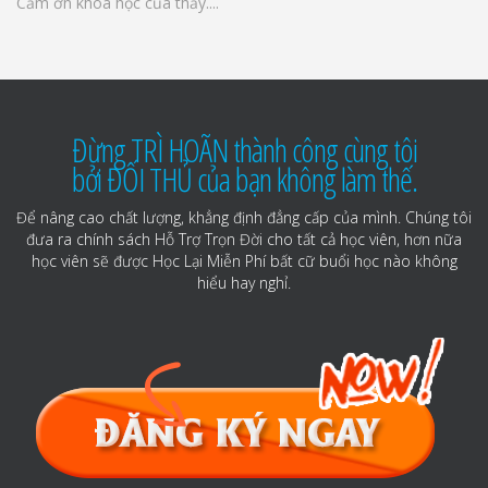
Cảm ơn khóa học của thầy....
Đừng TRÌ HOÃN thành công cùng tôi
bởi ĐỐI THỦ của bạn không làm thế.
Để nâng cao chất lượng, khẳng định đẳng cấp của mình. Chúng tôi
đưa ra chính sách Hỗ Trợ Trọn Đời cho tất cả học viên, hơn nữa
học viên sẽ được Học Lại Miễn Phí bất cữ buổi học nào không
hiểu hay nghỉ.