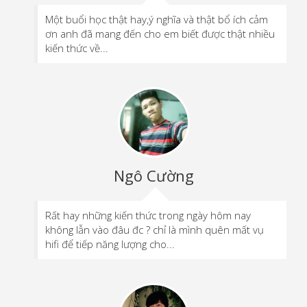
Một buổi học thật hay,ý nghĩa và thật bổ ích cảm
ơn anh đã mang đến cho em biết được thật nhiều
kiến thức về...
Ngô Cường
Rất hay những kiến thức trong ngày hôm nay
không lẫn vào đâu đc ? chỉ là mình quên mất vụ
hifi để tiếp năng lượng cho...