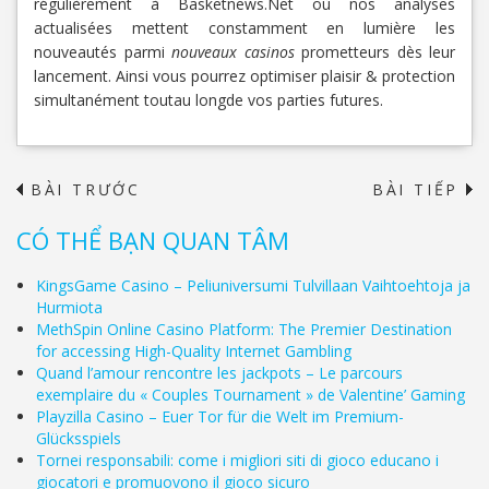
régulièrement à Basketnews.Net où nos analyses
actualisées mettent constamment ​en lumière ​les
nouveautés parmi
nouveaux casinos
prometteurs dès leur
lancement.​ Ainsi vous pourrez optimiser plaisir & protection
simultanément toutau long​de vos parties futures.​
BÀI TRƯỚC
BÀI TIẾP
→
CÓ THỂ BẠN QUAN TÂM
KingsGame Casino – Peliuniversumi Tulvillaan Vaihtoehtoja ja
Hurmiota
MethSpin Online Casino Platform: The Premier Destination
for accessing High-Quality Internet Gambling
Quand l’amour rencontre les jackpots – Le parcours
exemplaire du « Couples Tournament » de Valentine’ Gaming
Playzilla Casino – Euer Tor für die Welt im Premium-
Glücksspiels
Tornei responsabili: come i migliori siti di gioco educano i
giocatori e promuovono il gioco sicuro