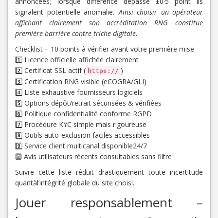
annoncées ; lorsque différence dépasse ±0·5 point ils
signalent potentielle anomalie
. Ainsi choisir un opérateur
affichant clairement son accréditation RNG constitue
première barrière contre triche digitale
.
Checklist – 10 points à vérifier avant votre première mise
1️⃣ Licence officielle affichée clairement
2️⃣ Certificat SSL actif (
)
https://
3️⃣ Certification RNG visible (eCOGRA/GLI)
4️⃣ Liste exhaustive fournisseurs logiciels
5️⃣ Options dépôt/retrait sécurisées & vérifiées
6️⃣ Politique confidentialité conforme RGPD
7️⃣ Procédure KYC simple mais rigoureuse
8️⃣ Outils auto-exclusion faciles accessibles
9️⃣ Service client multicanal disponible24/7
🔟 Avis utilisateurs récents consultables sans filtre
Suivre cette liste réduit drastiquement toute incertitude
quantàl’intégrité globale du site choisi.
Jouer responsablement –