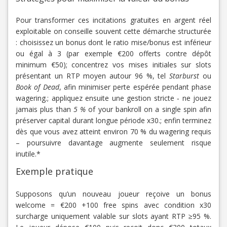
Pour transformer ces incitations gratuites en argent réel
exploitable on conseille souvent cette démarche structurée
: choisissez un bonus dont le ratio mise/bonus est inférieur
ou égal à 3 (par exemple €200 offerts contre dépôt
minimum €50); concentrez vos mises initiales sur slots
présentant un RTP moyen autour 96 %, tel
Starburst
ou
Book of Dead
, afin minimiser perte espérée pendant phase
wagering.; appliquez ensuite une gestion stricte ‑ ne jouez
jamais plus than
5 %
of your bankroll on a single spin afin
préserver capital durant longue période x30.; enfin terminez
dès que vous avez atteint environ 70 % du wagering requis
– poursuivre davantage augmente seulement risque
inutile.*
Exemple pratique
Supposons qu’un nouveau joueur reçoive un bonus
welcome = €200 +100 free spins avec condition x30
surcharge uniquement valable sur slots ayant RTP ≥95 %.