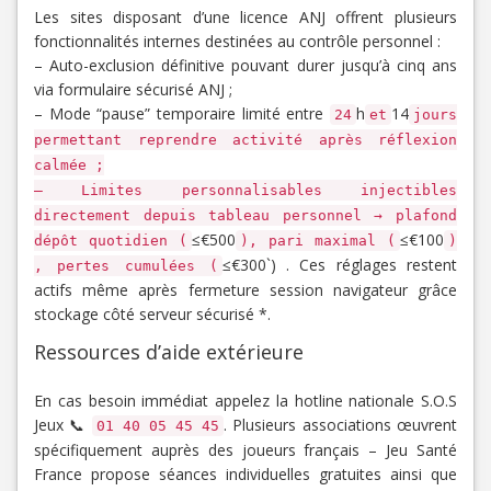
Les sites disposant d’une licence ANJ offrent plusieurs
fonctionnalités internes destinées au contrôle personnel :
– Auto-exclusion définitive pouvant durer jusqu’à cinq ans
via formulaire sécurisé ANJ ;
– Mode “pause” temporaire limité entre
h
14
24
et
jours
permettant reprendre activité après réflexion
calmée ;
– Limites personnalisables injectibles
directement depuis tableau personnel → plafond
≤€500
≤€100
dépôt quotidien (
), pari maximal (
)
≤€300`) . Ces réglages restent
, pertes cumulées (
actifs même après fermeture session navigateur grâce
stockage côté serveur sécurisé *.
Ressources d’aide extérieure
En cas besoin immédiat appelez la hotline nationale S.O.S
Jeux 📞
. Plusieurs associations œuvrent
01 40 05 45 45
spécifiquement auprès des joueurs français ­– Jeu Santé
France propose séances individuelles gratuites ainsi que