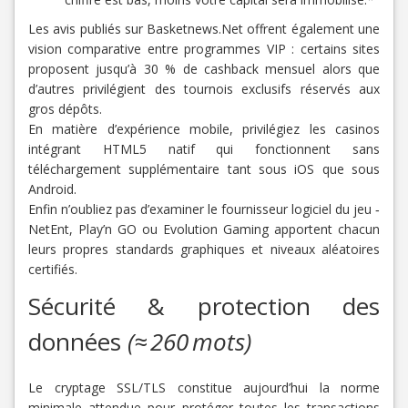
Les avis publiés sur Basketnews.Net offrent également une
vision comparative entre programmes VIP : certains sites
proposent jusqu’à 30 % de cashback mensuel alors que
d’autres privilégient des tournois exclusifs réservés aux
gros dépôts.
En matière d’expérience mobile, privilégiez les casinos
intégrant HTML5 natif qui fonctionnent sans
téléchargement supplémentaire tant sous iOS que sous
Android.
Enfin n’oubliez pas d’examiner le fournisseur logiciel du jeu ‑
NetEnt, Play’n GO ou Evolution Gaming apportent chacun
leurs propres standards graphiques et niveaux aléatoires
certifiés.
Sécurité & protection des
données
(≈ 260 mots)
Le cryptage SSL/TLS constitue aujourd’hui la norme
minimale attendue pour protéger toutes les transactions