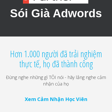
Sói Già Adwords
Hơn 1.000 người đã trải nghiệm
thực tế, họ đã thành công
Đừng nghe những gì TÔI nói - hãy lắng nghe cảm
nhận của họ
Xem Cảm Nhận Học Viên