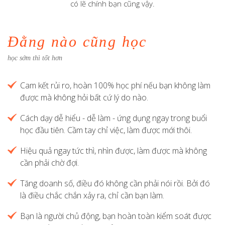
có lẽ chính bạn cũng vậy.
Đằng nào cũng học
học sớm thì tốt hơn
Cam kết rủi ro, hoàn 100% học phí nếu bạn không làm
được mà không hỏi bất cứ lý do nào.
Cách dạy dễ hiểu - dễ làm - ứng dụng ngay trong buổi
học đầu tiên. Cầm tay chỉ việc, làm được mới thôi.
Hiệu quả ngay tức thì, nhìn được, làm được mà không
cần phải chờ đợi.
Tăng doanh số, điều đó không cần phải nói rồi. Bởi đó
là điều chắc chắn xảy ra, chỉ cần bạn làm.
Bạn là người chủ động, bạn hoàn toàn kiểm soát được