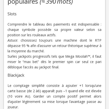
populaires
(≈ 390 mots)
Slots
Comprendre le tableau des paiements est indispensable :
chaque symbole possède sa propre valeur selon sa
position sur les rouleaux actifs.
Astuce
: choisissez toujours une machine dont le RTP
dépasse 95 % afin d’assurer un retour théorique supérieur à
la moyenne du marché.
Surles jackpots progressifs tels que Mega Moolah™, il faut
miser le “max bet” dès le premier spin car seul ce pari
débloque l’accès au jackpot final.
Blackjack
Le comptage simplifié consiste à ajouter +1 lorsqu’une
carte basse (de 2 à6) apparaît puis –1 quand elle est élevée
(10 voire As). Garder un compte positif permet alors
d’ajuster légèrement sa mise lorsque l’avantage passe au
joueur.