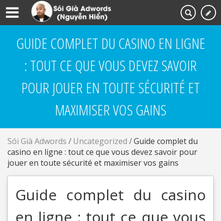
GUIDE COMPLET DU CASINO EN LIGNE
: TOUT CE QUE VOUS DEVEZ SAVOIR
POUR JOUER EN TOUTE SÉCURITÉ ET
MAXIMISER VOS GAINS
Sói Già Adwords
/
Uncategorized
/
Guide complet du
casino en ligne : tout ce que vous devez savoir pour
jouer en toute sécurité et maximiser vos gains
Guide complet du casino
en ligne : tout ce que vous