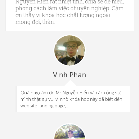
Nguyễn Hiển rất nhiệt tình, chia sẻ dễ hiểu,
phong cách làm việc chuyên nghiệp. Cảm
ơn thầy vì khóa học chất lượng ngoài
mong đợi, thân.
Vinh Phan
Quá hay,cám ơn Mr Nguyễn Hiển và các cộng sự,
mình thật sự vui vì nhờ khóa học này đã biết đến
website landing page,...