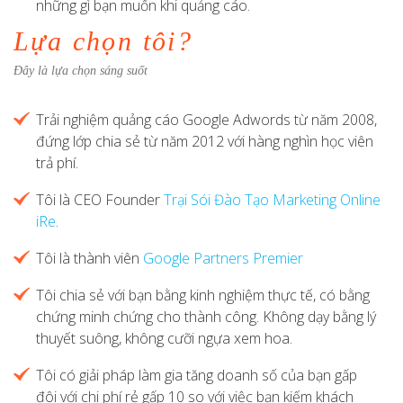
những gì bạn muốn khi quảng cáo.
Lựa chọn tôi?
Đây là lựa chọn sáng suốt
Trải nghiệm quảng cáo Google Adwords từ năm 2008,
đứng lớp chia sẻ từ năm 2012 với hàng nghìn học viên
trả phí.
Tôi là CEO Founder
Trại Sói Đào Tạo Marketing Online
iRe
.
Tôi là thành viên
Google Partners Premier
Tôi chia sẻ với bạn bằng kinh nghiệm thực tế, có bằng
chứng minh chứng cho thành công. Không dạy bằng lý
thuyết suông, không cưỡi ngựa xem hoa.
Tôi có giải pháp làm gia tăng doanh số của bạn gấp
đôi với chi phí rẻ gấp 10 so với việc bạn kiếm khách