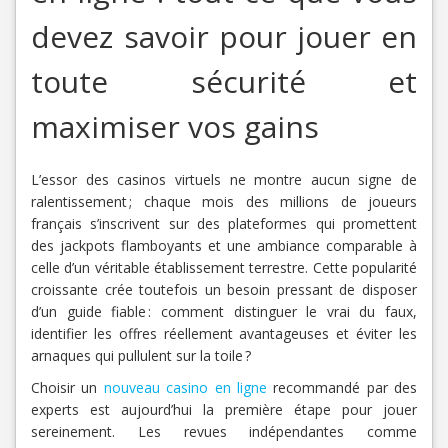
devez savoir pour jouer en
toute sécurité et
maximiser vos gains
L’essor des casinos virtuels ne montre aucun signe de
ralentissement ; chaque mois des millions de joueurs
français s’inscrivent sur des plateformes qui promettent
des jackpots flamboyants et une ambiance comparable à
celle d’un véritable établissement terrestre. Cette popularité
croissante crée toutefois un besoin pressant de disposer
d’un guide fiable : comment distinguer le vrai du faux,
identifier les offres réellement avantageuses et éviter les
arnaques qui pullulent sur la toile ?
Choisir un
nouveau casino en ligne
recommandé par des
experts est aujourd’hui la première étape pour jouer
sereinement. Les revues indépendantes comme