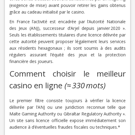
(exigence de mise) avant pouvoir retirer les gains obtenus
grâce au cadeau initialisé par le casino.
En France l’activité est encadrée par l’Autorité Nationale
des Jeux (ANJ), successeur d’Arjel depuis janvier 2020 ».
Seuls les établissements titulaires d’une licence délivrée par
cette autorité peuvent proposer légalement leurs services
aux résidents hexagonaux ; ils sont soumis à des audits
réguliers assurant l’équité des jeux et la protection
financière des joueurs.
Comment choisir le meilleur
casino en ligne
(≈ 330 mots)
Le premier filtre consiste toujours à vérifier la licence
délivrée par l’ANJ ou une juridiction reconnue telle que
Malte Gaming Authority ou Gibraltar Regulatory Authority ».
Un site sans licence officielle expose immédiatement son
audience à d’éventuelles fraudes fiscales ou techniques.*