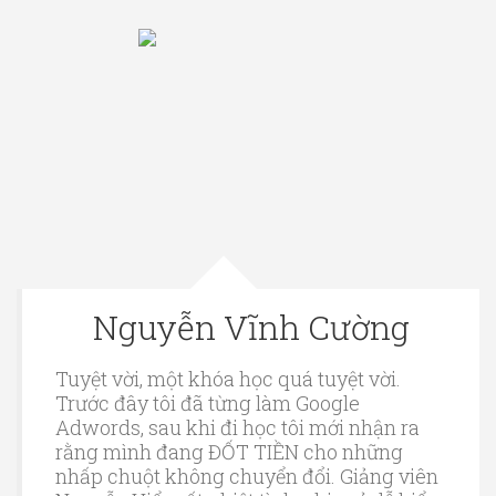
Nguyễn Vĩnh Cường
Tuyệt vời, một khóa học quá tuyệt vời.
Trước đây tôi đã từng làm Google
Adwords, sau khi đi học tôi mới nhận ra
rằng mình đang ĐỐT TIỀN cho những
nhấp chuột không chuyển đổi. Giảng viên