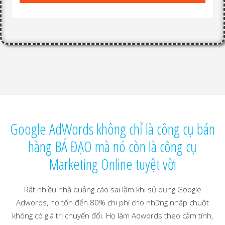
Google AdWords không chỉ là công cụ bán
hàng BÁ ĐẠO mà nó còn là công cụ
Marketing Online tuyệt vời
Rất nhiều nhà quảng cáo sai lầm khi sử dụng Google
Adwords, họ tốn đến 80% chi phí cho những nhấp chuột
không có giá trị chuyển đổi. Họ làm Adwords theo cảm tính,