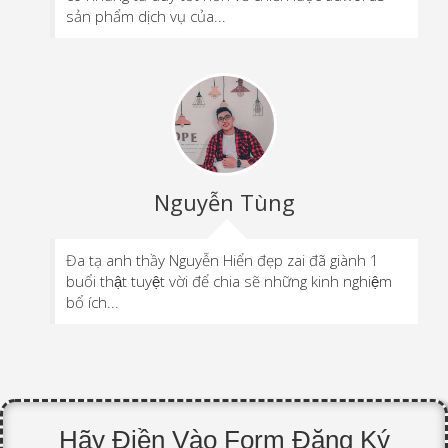
sản phẩm dịch vụ của...
Nguyễn Tùng
Đa tạ anh thầy Nguyễn Hiển đẹp zai đã giành 1
buổi thật tuyệt vời để chia sẽ những kinh nghiệm
bổ ích...
Hãy Điền Vào Form Đăng Ký