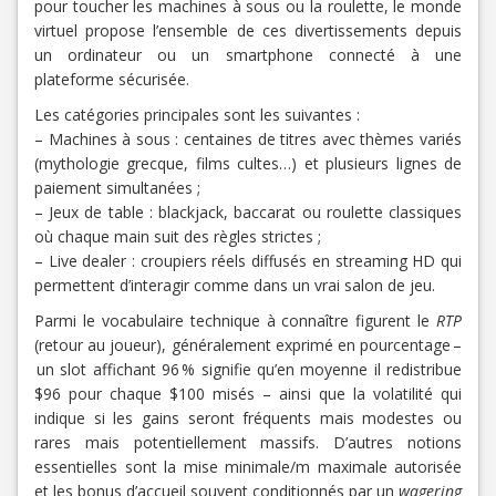
pour toucher les machines à sous ou la roulette, le monde
virtuel propose l’ensemble de ces divertissements depuis
un ordinateur ou un smartphone connecté à une
plateforme sécurisée.
Les catégories principales sont les suivantes :
– Machines à sous : centaines de titres avec thèmes variés
(mythologie grecque, films cultes…) et plusieurs lignes de
paiement simultanées ;
– Jeux de table : blackjack, baccarat ou roulette classiques
où chaque main suit des règles strictes ;
– Live dealer : croupiers réels diffusés en streaming HD qui
permettent d’interagir comme dans un vrai salon de jeu.
Parmi le vocabulaire technique à connaître figurent le
RTP
(retour au joueur), généralement exprimé en pourcentage –
un slot affichant 96 % signifie qu’en moyenne il redistribue
$96 pour chaque $100 misés – ainsi que la volatilité qui
indique si les gains seront fréquents mais modestes ou
rares mais potentiellement massifs. D’autres notions
essentielles sont la mise minimale/m maximale autorisée
et les bonus d’accueil souvent conditionnés par un
wagering