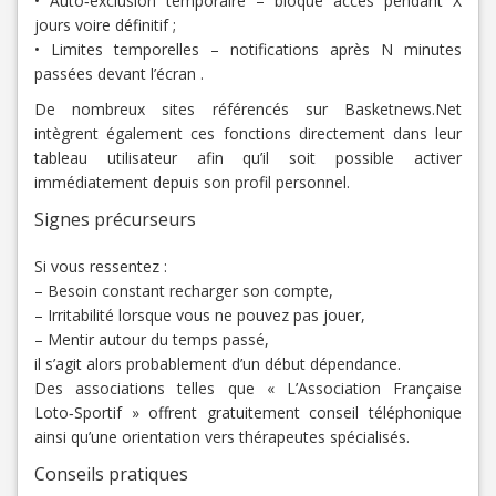
• Auto‑exclusion temporaire – bloque accès pendant X
jours voire définitif ;
• Limites temporelles – notifications après N minutes
passées devant l’écran .
De nombreux sites référencés sur Basketnews.Net
intègrent également ces fonctions directement dans leur
tableau utilisateur afin qu’il soit possible activer
immédiatement depuis son profil personnel.
Signes précurseurs
Si vous ressentez :
– Besoin constant recharger son compte,
– Irritabilité lorsque vous ne pouvez pas jouer,
– Mentir autour du temps passé,
il s’agit alors probablement d’un début dépendance.
Des associations telles que « L’Association Française
Loto‑Sportif » offrent gratuitement conseil téléphonique
ainsi qu’une orientation vers thérapeutes spécialisés.
Conseils pratiques