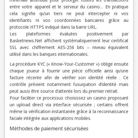
entre votre appareil et le serveur du casino… En pratique
cela signifie qu’un tiers ne peut intercepter ni vos
identifiants ni vos coordonnées bancaires grâce au
protocole HTTPS indiqué dans la barre URL.
Les plateformes évaluées positivement par
Basketnews.Net affichent systématiquement leur certificat
SSL avec chiffrement AES‑256 bits – niveau équivalent
utilisé dans les banques internationales.
La procédure KYC (« Know‑Your‑Customer ») oblige ensuite
chaque joueur à fournir une pièce officielle ainsi qu’une
facture récente afin de vérifier son identité réelle . Ce
contrôle prévient notamment l’usurpation d’identité mais
peut aussi être source d’attente lors du premier retrait.
Pour faciliter ce processus choisissez un casino proposant
un upload direct via interface sécurisée ; certains offrent
même la vérification instantanée grâce à la reconnaissance
faciale intégrée aux applications mobiles.
Méthodes de paiement sécurisées