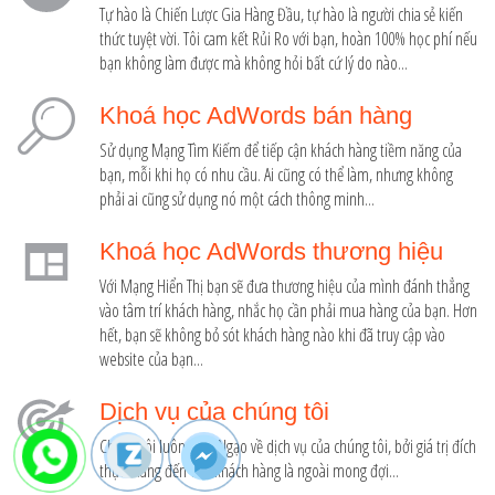
Tự hào là Chiến Lược Gia Hàng Đầu, tự hào là người chia sẻ kiến
thức tuyệt vời. Tôi cam kết Rủi Ro với bạn, hoàn 100% học phí nếu
bạn không làm được mà không hỏi bất cứ lý do nào...
Khoá học AdWords bán hàng
Sử dụng Mạng Tìm Kiếm để tiếp cận khách hàng tiềm năng của
bạn, mỗi khi họ có nhu cầu. Ai cũng có thể làm, nhưng không
phải ai cũng sử dụng nó một cách thông minh...
Khoá học AdWords thương hiệu
Với Mạng Hiển Thị bạn sẽ đưa thương hiệu của mình đánh thẳng
vào tâm trí khách hàng, nhắc họ cần phải mua hàng của bạn. Hơn
hết, bạn sẽ không bỏ sót khách hàng nào khi đã truy cập vào
website của bạn...
Dịch vụ của chúng tôi
Chúng tôi luôn Kiêu Ngạo về dịch vụ của chúng tôi, bởi giá trị đích
thực mang đến cho khách hàng là ngoài mong đợi...