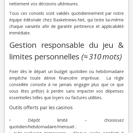
nettement vos décisions ultérieures.
Tous ces conseils sont validés quotidiennement par notre
équipe éditoriale chez Basketnews.Net, qui teste lui‑même
chaque variante afin de garantir pertinence et applicabilité
immédiate.
Gestion responsable du jeu &
limites personnelles
(≈ 310 mots)
Fixer dès le départ un budget quotidien ou hebdomadaire
empêche toute dérive financière imprévue. La règle
conseillée consiste à ne jamais engager plus que ce que
vous êtes prêt(e) à perdre sans impacter vos dépenses
essentielles telles que loyers ou factures utilities.
Outils offerts par les casinos
• Dépôt limité – choisissez
quotidien/hebdomadaire/mensuel ;