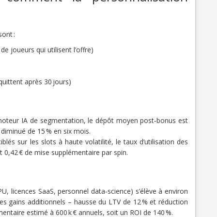
ont :
joueurs qui utilisent l’offre)
quittent après 30 jours)
 moteur IA de segmentation, le dépôt moyen post‑bonus est
a diminué de 15 % en six mois.
blés sur les slots à haute volatilité, le taux d’utilisation des
t 0,42 € de mise supplémentaire par spin.
U, licences SaaS, personnel data‑science) s’élève à environ
Les gains additionnels – hausse du LTV de 12 % et réduction
entaire estimé à 600 k € annuels, soit un ROI de 140 %.