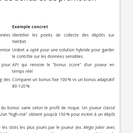
Exemple concret
nnées
Identifier les points de collecte des dépôts sur
NetBet
emise
Unibet a opté pour une solution hybride pour garder
le contrôle sur les données sensibles
 pour
API qui renvoie le “bonus score” d’un joueur en
temps réel
ng des
Comparer un bonus fixe 100 % vs un bonus adaptatif
80‑120 %
u bonus varie selon le profil de risque. Un joueur classé
u’un “high‑risk” obtient jusqu’à 150 % pour inciter à un dépôt
 les slots les plus joués par le joueur (ex.
Mega Joker
avec