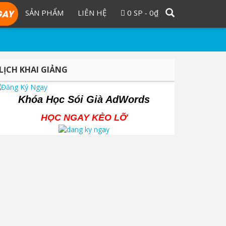
LA PERSONNALISATION TRANSFORME
SẢN PHẨM
LIÊN HỆ
0 SP
0₫
LỊCH KHAI GIẢNG
Khóa Học Sói Già AdWords
HỌC NGAY KẺO LỠ