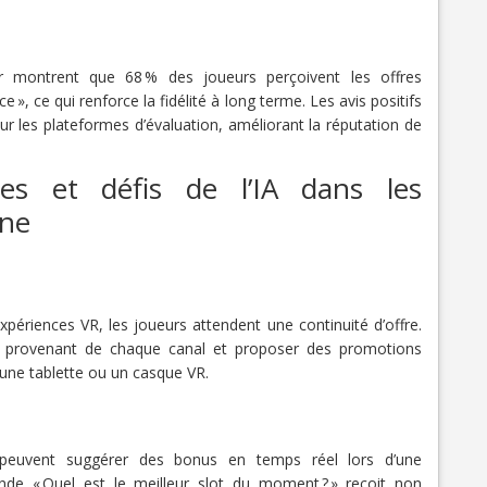
 montrent que 68 % des joueurs perçoivent les offres
, ce qui renforce la fidélité à long terme. Les avis positifs
r les plateformes d’évaluation, améliorant la réputation de
nces et défis de l’IA dans les
gne
périences VR, les joueurs attendent une continuité d’offre.
es provenant de chaque canal et proposer des promotions
 une tablette ou un casque VR.
 peuvent suggérer des bonus en temps réel lors d’une
de « Quel est le meilleur slot du moment ? » reçoit non