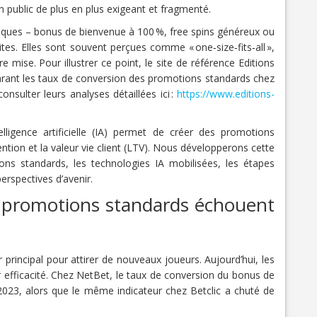
n public de plus en plus exigeant et fragmenté.
siques – bonus de bienvenue à 100 %, free spins généreux ou
es. Elles sont souvent perçues comme « one‑size‑fits‑all »,
 mise. Pour illustrer ce point, le site de référence Editions
ant les taux de conversion des promotions standards chez
sulter leurs analyses détaillées ici :
https://www.editions-
elligence artificielle (IA) permet de créer des promotions
tion et la valeur vie client (LTV). Nous développerons cette
ions standards, les technologies IA mobilisées, les étapes
perspectives d’avenir.
es promotions standards échouent
 principal pour attirer de nouveaux joueurs. Aujourd’hui, les
efficacité. Chez NetBet, le taux de conversion du bonus de
023, alors que le même indicateur chez Betclic a chuté de