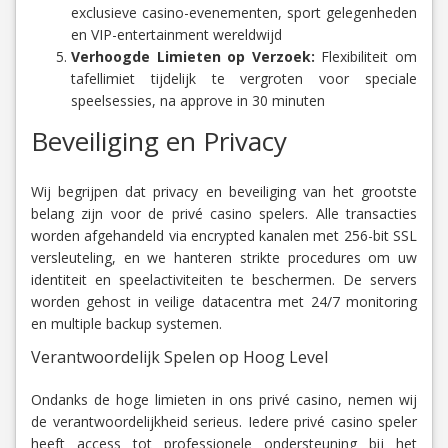
exclusieve casino-evenementen, sport gelegenheden
en VIP-entertainment wereldwijd
Verhoogde Limieten op Verzoek:
Flexibiliteit om
tafellimiet tijdelijk te vergroten voor speciale
speelsessies, na approve in 30 minuten
Beveiliging en Privacy
Wij begrijpen dat privacy en beveiliging van het grootste
belang zijn voor de privé casino spelers. Alle transacties
worden afgehandeld via encrypted kanalen met 256-bit SSL
versleuteling, en we hanteren strikte procedures om uw
identiteit en speelactiviteiten te beschermen. De servers
worden gehost in veilige datacentra met 24/7 monitoring
en multiple backup systemen.
Verantwoordelijk Spelen op Hoog Level
Ondanks de hoge limieten in ons privé casino, nemen wij
de verantwoordelijkheid serieus. Iedere privé casino speler
heeft access tot professionele ondersteuning bij het