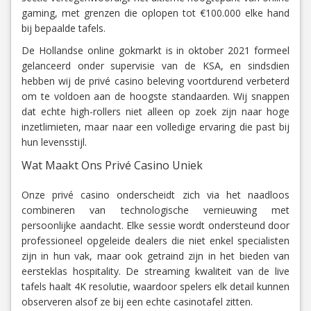
gaming, met grenzen die oplopen tot €100.000 elke hand
bij bepaalde tafels.
De Hollandse online gokmarkt is in oktober 2021 formeel
gelanceerd onder supervisie van de KSA, en sindsdien
hebben wij de privé casino beleving voortdurend verbeterd
om te voldoen aan de hoogste standaarden. Wij snappen
dat echte high-rollers niet alleen op zoek zijn naar hoge
inzetlimieten, maar naar een volledige ervaring die past bij
hun levensstijl.
Wat Maakt Ons Privé Casino Uniek
Onze privé casino onderscheidt zich via het naadloos
combineren van technologische vernieuwing met
persoonlijke aandacht. Elke sessie wordt ondersteund door
professioneel opgeleide dealers die niet enkel specialisten
zijn in hun vak, maar ook getraind zijn in het bieden van
eersteklas hospitality. De streaming kwaliteit van de live
tafels haalt 4K resolutie, waardoor spelers elk detail kunnen
observeren alsof ze bij een echte casinotafel zitten.