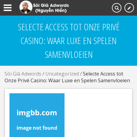
SELECTE ACCESS TOT ONZE PRIVÉ
CASINO: WAAR LUXE EN SPELEN
SAMENVLOEIEN
Sói Già Adwords
/
Uncategorized
/
Selecte Access tot
Onze Privé Casino: Waar Luxe en Spelen Samenvloeien