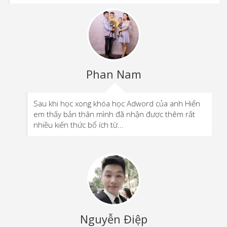
Phan Nam
Sau khi học xong khóa học Adword của anh Hiển
em thấy bản thân mình đã nhận được thêm rất
nhiều kiến thức bổ ích từ...
Nguyễn Điệp