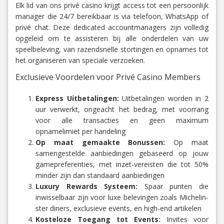
Elk lid van ons privé casino krijgt access tot een persoonlijk
manager die 24/7 bereikbaar is via telefoon, WhatsApp of
privé chat. Deze dedicated accountmanagers zijn volledig
opgeleid om te assisteren bij alle onderdelen van uw
speelbeleving, van razendsnelle stortingen en opnames tot
het organiseren van speciale verzoeken.
Exclusieve Voordelen voor Privé Casino Members
Express Uitbetalingen:
Uitbetalingen worden in 2
uur verwerkt, ongeacht het bedrag, met voorrang
voor alle transacties en geen maximum
opnamelimiet per handeling
Op maat gemaakte Bonussen:
Op maat
samengestelde aanbiedingen gebaseerd op jouw
gamepreferenties, met inzet-vereisten die tot 50%
minder zijn dan standaard aanbiedingen
Luxury Rewards Systeem:
Spaar punten die
inwisselbaar zijn voor luxe belevingen zoals Michelin-
ster diners, exclusieve events, en high-end artikelen
Kosteloze Toegang tot Events:
Invites voor