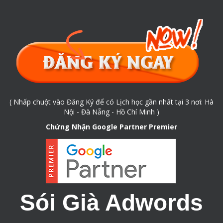
( Nhấp chuột vào Đăng Ký để có Lịch học gần nhất tại 3 nơi: Hà
Nội - Đà Nẵng - Hồ Chí Minh )
Chứng Nhận Google Partner Premier
Sói Già Adwords