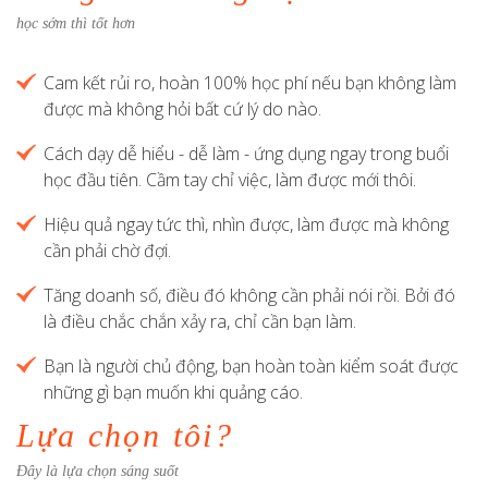
học sớm thì tốt hơn
Cam kết rủi ro, hoàn 100% học phí nếu bạn không làm
được mà không hỏi bất cứ lý do nào.
Cách dạy dễ hiểu - dễ làm - ứng dụng ngay trong buổi
học đầu tiên. Cầm tay chỉ việc, làm được mới thôi.
Hiệu quả ngay tức thì, nhìn được, làm được mà không
cần phải chờ đợi.
Tăng doanh số, điều đó không cần phải nói rồi. Bởi đó
là điều chắc chắn xảy ra, chỉ cần bạn làm.
Bạn là người chủ động, bạn hoàn toàn kiểm soát được
những gì bạn muốn khi quảng cáo.
Lựa chọn tôi?
Đây là lựa chọn sáng suốt