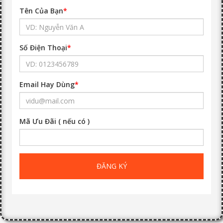
Tên Của Bạn
*
Số Điện Thoại
*
Email Hay Dùng
*
Mã Ưu Đãi ( nếu có )
ĐĂNG KÝ