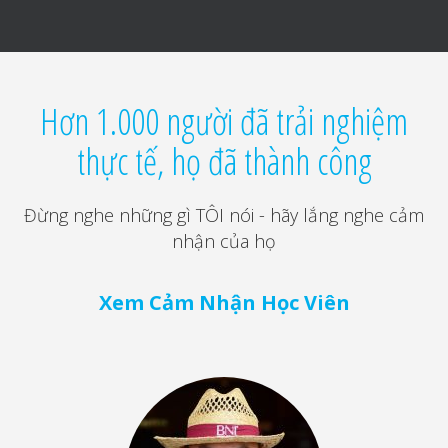
Hơn 1.000 người đã trải nghiệm
thực tế, họ đã thành công
Đừng nghe những gì TÔI nói - hãy lắng nghe cảm
nhận của họ
Xem Cảm Nhận Học Viên