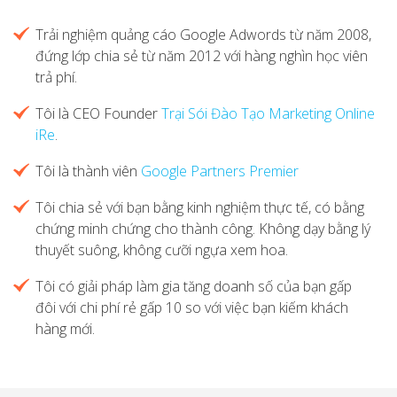
Trải nghiệm quảng cáo Google Adwords từ năm 2008,
đứng lớp chia sẻ từ năm 2012 với hàng nghìn học viên
trả phí.
Tôi là CEO Founder
Trại Sói Đào Tạo Marketing Online
iRe
.
Tôi là thành viên
Google Partners Premier
Tôi chia sẻ với bạn bằng kinh nghiệm thực tế, có bằng
chứng minh chứng cho thành công. Không dạy bằng lý
thuyết suông, không cưỡi ngựa xem hoa.
Tôi có giải pháp làm gia tăng doanh số của bạn gấp
đôi với chi phí rẻ gấp 10 so với việc bạn kiếm khách
hàng mới.