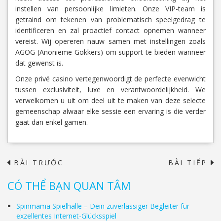
instellen van persoonlijke limieten. Onze VIP-team is
getraind om tekenen van problematisch speelgedrag te
identificeren en zal proactief contact opnemen wanneer
vereist. Wij opereren nauw samen met instellingen zoals
AGOG (Anonieme Gokkers) om support te bieden wanneer
dat gewenst is.
Onze privé casino vertegenwoordigt de perfecte evenwicht
tussen exclusiviteit, luxe en verantwoordelijkheid. We
verwelkomen u uit om deel uit te maken van deze selecte
gemeenschap alwaar elke sessie een ervaring is die verder
gaat dan enkel gamen.
BÀI TRƯỚC
BÀI TIẾP
→
CÓ THỂ BẠN QUAN TÂM
Spinmama Spielhalle – Dein zuverlässiger Begleiter für
exzellentes Internet-Glücksspiel