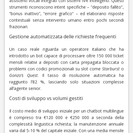
assistenti vocali integrati con sistemi IVR intelligenti. Questi
strumenti riconoscono intent specifiche – “deposito fallito”,
“bonus inattivo”, “errore grafico” – ed elaborano risposte
contestuali senza intervento umano entro pochi secondi
frazionari.
Gestione automatizzata delle richieste frequenti
Un caso reale riguarda un operatore italiano che ha
introdotto un bot capace di processare oltre 150 000 ticket
mensili relativi a depositi con carta prepagata bloccata o
problemi con codici promozionali su slot come
Starburst
o
Gonzo’s Quest
. Il tasso di risoluzione automatica ha
raggiunto l’82 %, lasciando solo situazioni complesse
all’agente senior.
Costi di sviluppo vs volumi gestiti
Il costo medio di sviluppo iniziale per un chatbot multilingue
è compreso tra €120 000 e €250 000 a seconda della
complessità linguistica richiesta; la manutenzione annuale
varia dal 5‑10 % del capitale iniziale. Con una media mensile