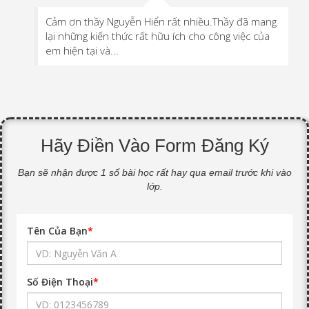
Cảm ơn thầy Nguyễn Hiển rất nhiều.Thầy đã mang
lại những kiến thức rất hữu ích cho công việc của
em hiện tại và...
Hãy Điền Vào Form Đăng Ký
Bạn sẽ nhận được 1 số bài học rất hay qua email trước khi vào
lớp.
Tên Của Bạn
*
Số Điện Thoại
*