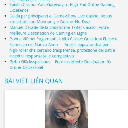
Spinfin Casino: Your Gateway to High-End Online Gaming
Excellence
Guida per principianti ai Game‑Show Live Casino: bonus
irresistibili con Monopoly e Deal or No Deal
Manuel Détaillé de la plateforme 1xBet Casino : Votre
meilleure Destination de Gaming en Ligne
Bonus VIP nei Pagamenti di Alta Classe: Questioni Etiche e
Sicurezza nel Nuovo Anno — Analisi approfondita per i
high‑roller che cercano trasparenza, protezione dei dati e
incentivi responsabili e competitivo
Gizbo Glücksspielhaus – Eure exzellente Destination für
Online-Glücksspiel
BÀI VIẾT LIÊN QUAN