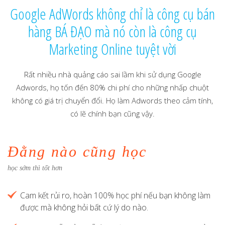
Google AdWords không chỉ là công cụ bán
hàng BÁ ĐẠO mà nó còn là công cụ
Marketing Online tuyệt vời
Rất nhiều nhà quảng cáo sai lầm khi sử dụng Google
Adwords, họ tốn đến 80% chi phí cho những nhấp chuột
không có giá trị chuyển đổi. Họ làm Adwords theo cảm tính,
có lẽ chính bạn cũng vậy.
Đằng nào cũng học
học sớm thì tốt hơn
Cam kết rủi ro, hoàn 100% học phí nếu bạn không làm
được mà không hỏi bất cứ lý do nào.