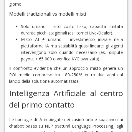
giorno.
Modelli tradizionali vs modelli misti
Solo umano – alto costo fisso, capacità limitata
durante picchi stagionali (es.: tornei Live‑Dealer).
Misto AI + umano – investimento iniziale nella
piattaforma IA ma scalabilità quasi lineare; gli agenti
intervengono solo quando necessario (es.: dispute
payout > €5 000 o verifica KYC avanzata).
Il confronto evidenzia che un approccio misto genera un
ROI medio compreso tra 180‑250 % entro due anni dal
lancio della soluzione automatizzata.
Intelligenza Artificiale al centro
del primo contatto
Le tipologie di IA impiegate nei casinò online spaziano dai
chatbot basati su NLP (Natural Language Processing) agli