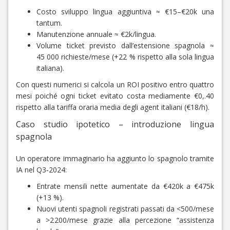
Costo sviluppo lingua aggiuntiva ≈ €15–€20k una
tantum.
Manutenzione annuale ≈ €2k/lingua.
Volume ticket previsto dall’estensione spagnola ≈
45 000 richieste/mese (+22 % rispetto alla sola lingua
italiana).
Con questi numerici si calcola un ROI positivo entro quattro
mesi poiché ogni ticket evitato costa mediamente €0,.40
rispetto alla tariffa oraria media degli agent italiani (€18/h).
Caso studio ipotetico – introduzione lingua
spagnola
Un operatore immaginario ha aggiunto lo spagnolo tramite
IA nel Q3‑2024:
Entrate mensili nette aumentate da €420k a €475k
(+13 %).
Nuovi utenti spagnoli registrati passati da <500/mese
a >2 200/mese grazie alla percezione “assistenza