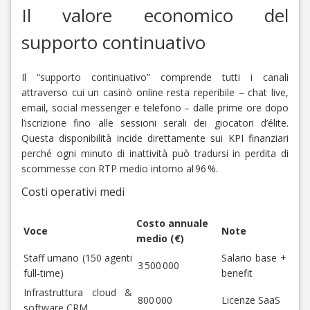
Il valore economico del
supporto continuativo
Il “supporto continuativo” comprende tutti i canali
attraverso cui un casinò online resta reperibile – chat live,
email, social messenger e telefono – dalle prime ore dopo
l’iscrizione fino alle sessioni serali dei giocatori d’élite.
Questa disponibilità incide direttamente sui KPI finanziari
perché ogni minuto di inattività può tradursi in perdita di
scommesse con RTP medio intorno al 96 %.
Costi operativi medi
Costo annuale
Voce
Note
medio (€)
Staff umano (150 agenti
Salario base +
3 500 000
full‑time)
benefit
Infrastruttura cloud &
800 000
Licenze SaaS
software CRM