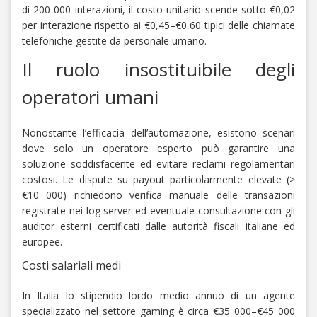
di 200 000 interazioni, il costo unitario scende sotto €0,02
per interazione rispetto ai €0,45–€0,60 tipici delle chiamate
telefoniche gestite da personale umano.
Il ruolo insostituibile degli
operatori umani
Nonostante l’efficacia dell’automazione, esistono scenari
dove solo un operatore esperto può garantire una
soluzione soddisfacente ed evitare reclami regolamentari
costosi. Le dispute su payout particolarmente elevate (>
€10 000) richiedono verifica manuale delle transazioni
registrate nei log server ed eventuale consultazione con gli
auditor esterni certificati dalle autorità fiscali italiane ed
europee.
Costi salariali medi
In Italia lo stipendio lordo medio annuo di un agente
specializzato nel settore gaming è circa €35 000–€45 000