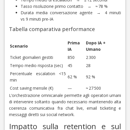
Tasso risoluzione primo contatto → ≈ 78 %
Durata media conversazione agente → 4 minuti
vs 9 minuti pre‑IA
Tabella comparativa performance
Prima
Dopo IA +
Scenario
IA
Umano
Ticket giornalieri gestiti
850
2 300
Tempo medio risposta (sec)
45
28
Percentuale escalation <15
62 %
92 %
min
Cost saving mensile (€)
—
≈ 27 500
L’orchestrazione omnicanale permette agli operatori umani
di intervenire soltanto quando necessario mantenendo alta
coerenza comunicativa fra chat live, email ticketing e
messaggi diretti sui social network.
Impatto sulla retention e sul