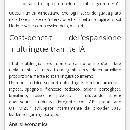
soprattutto dopo promozioni “cashback giornaliero”.
Questi numeri dimostrano che ogni secondo guadagnato
nella fase iniziale dell’interazione ha impatti moltiplicativi sul
lifetime value complessivo dei giocatori.
Cost‑benefit dell’espansione
multilingue tramite IA
I bot multilingua consentono ai casinò online d’accedere
rapidamente ai mercati emergenti senza dover ampliare
proporzionalmente lo staff linguistico interno.
Un modello tipico supporta otto lingue simultaneamente –
inglese, spagnolo, francese, tedesco, italiano, portoghese
brasiliano, russo e polacco – utilizzando librerie
open‑source traduttive integrate con API proprietarie
OTTIMIZE™ sviluppate internamente dai provider SaaS
leader nel gaming europeo.
Analisi economica