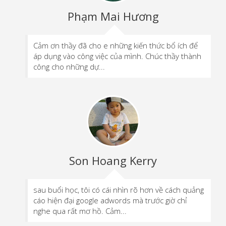
Phạm Mai Hương
Cảm ơn thầy đã cho e những kiến thức bổ ích để
áp dụng vào công việc của mình. Chúc thầy thành
công cho những dự...
Son Hoang Kerry
sau buổi học, tôi có cái nhìn rõ hơn về cách quảng
cáo hiện đại google adwords mà trước giờ chỉ
nghe qua rất mơ hồ. Cảm...