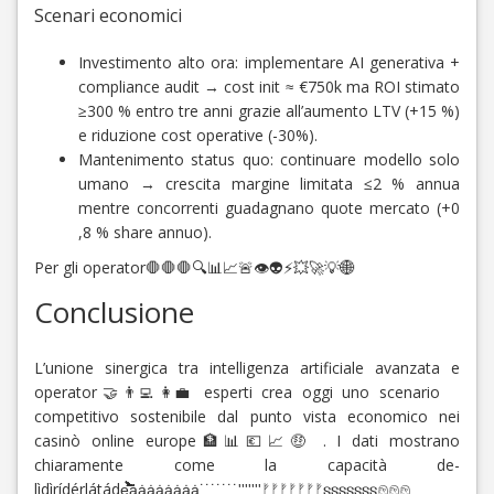
Scenari economici
Investimento alto ora: implementare AI generativa +
compliance audit → cost init ≈ €750k ma ROI stimato
≥300 % entro tre anni grazie all’aumento LTV (+15 %)
e riduzione cost operative (-30%).
Mantenimento status quo: continuare modello solo
umano → crescita margine limitata ≤2 % annua
mentre concorrenti guadagnano quote mercato (+0
,8 % share annuo).
Per gli operator­​​​​​​​🛑🛑🛑🔍📊📈🚨👁👽⚡💥🚀💡🌐
Conclusione
L’unione sinergica tra intelligenza artificiale avanzata e
operator­​​​​​​​🤝👨‍💻👩‍💼 esperti crea oggi uno scenario
competitivo sostenibile dal punto vista economico nei
casinò online europe­​​​​​​​🏦📊💶📈🤑 . I dati mostrano
chiaramente come la capacità de­­­­­­­­­­­­­­­­­
lìdìrídérlátádȩ̧̧̧̧̧̧̧̣̣̣̣̣̣̣̣̀̃̃̃̃̃̃̃̂̂̂̂̂̂̂̉̉̉̉̉̉̐̐̐̐̐̐̈̈̈̈̈̈͟͟͟͟͟͟͟͟͟͟ȧȧȧȧȧȧȧȧ˙˙˙˙˙˙˙ʹʹʹʹʹʹʹᚠᚠᚠᚠᚠᚠᚠ𐍃𐍃𐍃𐍃𐍃𐍃𐍃𓁶𓁶𓁶