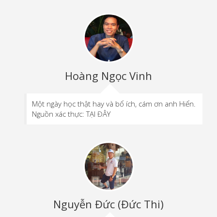
Hoàng Ngọc Vinh
Một ngày học thật hay và bổ ích, cám ơn anh Hiển.
Nguồn xác thực: TẠI ĐÂY
Nguyễn Đức (Đức Thi)