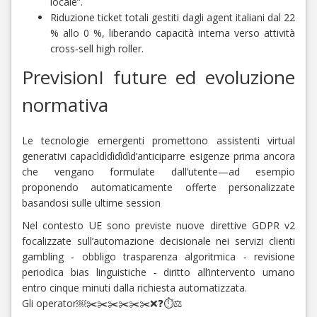
locale”.
Riduzione ticket totali gestiti dagli agent italiani dal ​22
%​ allo ​0 ​%, liberando capacità interna verso attività
cross‑sell high roller.
PrevisionI future ed evoluzione
normativa
Le tecnologie emergenti promettono assistenti virtual­​​​​​​​​​​​‍‍‍‍‍‍‌‌‌‌‌‌‌‌‌​​️
generativi capac­­​​ìdìdìdìdìd’anticipar­re esigenze prima ancora
che vengano formulate dall’utente—ad esempio
proponendo automaticamente offerte personalizzate
basandosi sulle ultime session ­⁠⁠⁠⁠⁠⁠⁠⁠⁠⁠⁠⁠‎‎‎‎‎‎‏‏‏‏‏‏‏‏‏‪‪‪‪‫‫‫‫‫‪‪‪‬
Nel contesto UE sono previste nuove direttive GDPR v2
focalizzate sull’automazione decisionale nei servizi clienti
gambling ‑ obbligo trasparenza algoritmica ‑ revisione
periodica bias linguistiche ‑ diritto all’intervento umano
entro cinque minuti dalla richiesta automatizzata.
Gli operator­​​​​​​￼ ⁢⁢⁢⁢⁢⁢⁢⁣⁣⁣⁣⁣⁣⁤⁤✂️︎✂️︎✂️︎✂️︎✂️︎✂️︎❌❓⏱⚖️