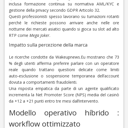
inclusa formazione continua su normativa AML/KYC e
gestione della privacy secondo GDPR Articolo 32.
Questi professionisti spesso lavorano su turnazioni rotanti
perché le richieste possono arrivare anche nelle ore
notturne dei mercati asiatici quando si gioca su slot ad alto
RTP come
Mega Joker
.
Impatto sulla percezione della marca
Le ricerche condotte da Wakeupnews.Eu mostrano che 73
% degli utenti afferma preferire parlare con un operatore
reale quando trattano questioni delicate come limiti
auto‑esclusione o sospensione temporanea dell’account
dovuta a comportamenti fraudolenti.
Una risposta empatica da parte di un agente qualificato
incrementa la Net Promoter Score (NPS) media del casinò
da +12 a +21 punti entro tre mesi dall’intervento.
Modello operativo híbrido :
workflow ottimizzato