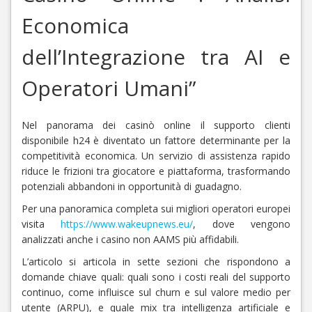
Economica
dell’Integrazione tra AI e
Operatori Umani”
Nel panorama dei casinò online il supporto clienti
disponibile h24 è diventato un fattore determinante per la
competitività economica. Un servizio di assistenza rapido
riduce le frizioni tra giocatore e piattaforma, trasformando
potenziali abbandoni in opportunità di guadagno.
Per una panoramica completa sui migliori operatori europei
visita
https://www.wakeupnews.eu/
, dove vengono
analizzati anche i casino non AAMS più affidabili.
L’articolo si articola in sette sezioni che rispondono a
domande chiave quali: quali sono i costi reali del supporto
continuo, come influisce sul churn e sul valore medio per
utente (ARPU), e quale mix tra intelligenza artificiale e