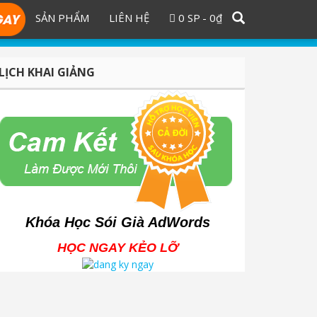
SẢN PHẨM
LIÊN HỆ
0 SP
0₫
LỊCH KHAI GIẢNG
Khóa Học Sói Già AdWords
HỌC NGAY KẺO LỠ