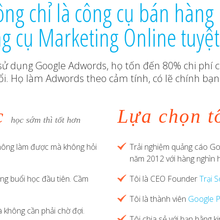
g chỉ là công cụ bán hàng
g cụ Marketing Online tuyệt
 sử dụng Google Adwords, họ tốn đến 80% chi phí c
i. Họ làm Adwords theo cảm tính, có lẽ chính bạn
ọc
Lựa chọn t
học sớm thì tốt hơn
không làm được mà không hỏi
Trải nghiệm quảng cáo Go
năm 2012 với hàng nghìn họ
ong buổi học đầu tiên. Cầm
Tôi là CEO Founder
Trại 
Tôi là thành viên
Google P
à không cần phải chờ đợi.
Tôi chia sẻ với bạn bằng 