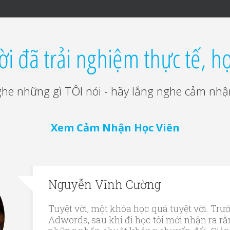
i đã trải nghiệm thực tế, h
he những gì TÔI nói - hãy lắng nghe cảm nhậ
Xem Cảm Nhận Học Viên
Nguyễn Vĩnh Cường
Tuyệt vời, một khóa học quá tuyệt vời. Trư
Adwords, sau khi đi học tôi mới nhận ra 