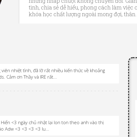
những nhấp chuột không chuyển đổi. Giảng
tình, chia sẻ dễ hiểu, phong cách làm việc
khóa học chất lượng ngoài mong đợi, thân.
viên nhiệt tình, đã lỡ rất nhiều kiến ​​thức về khoảng
s. Cảm ơn Thầy và IRE rất...
iển <3 ngày chủ nhật lại lon ton theo anh vào thị
o Adw <3 <3 <3 <3 Iu...