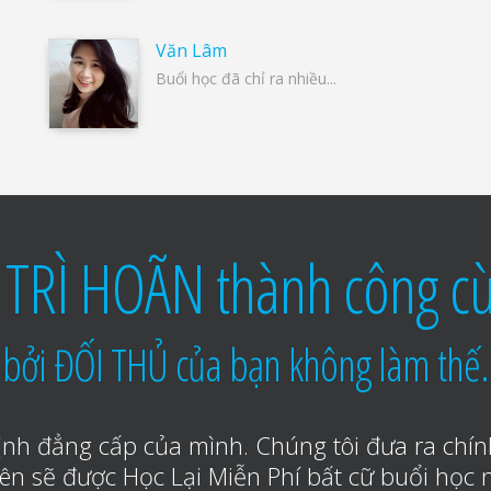
Văn Lâm
Buổi học đã chỉ ra nhiều...
TRÌ HOÃN thành công cù
bởi ĐỐI THỦ của bạn không làm thế.
nh đẳng cấp của mình. Chúng tôi đưa ra chín
iên sẽ được Học Lại Miễn Phí bất cữ buổi học 