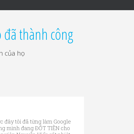
ọ đã thành công
n của họ
ớc đây tôi đã từng làm Google
rằng mình đang ĐỐT TIỀN cho